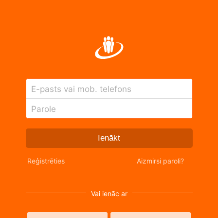
E-pasts vai mob. telefons
Parole
Ienākt
Reģistrēties
Aizmirsi paroli?
Vai ienāc ar