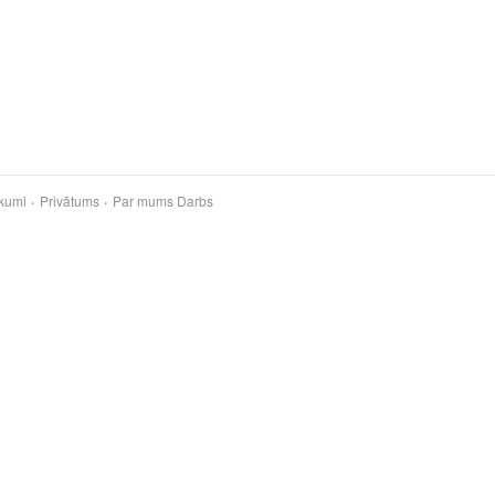
kumi
Privātums
Par mums
Darbs