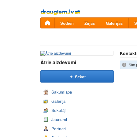
Pāriet
uz
saturu
Šodien
Ziņas
Galerijas
S
Kontakt
Ātrie aizdevumi
Šim 
Sekot
Sākumlapa
Galerija
Sekotāji
Jaunumi
Partneri