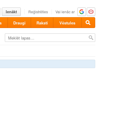
Ienākt
Reģistrēties
Vai ienāc ar
a
Draugi
Raksti
Vēstules