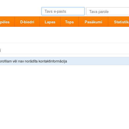
pēles
D-biedri
Lapas
Tops
Pasākumi
Statistik
i
profilam vēl nav norādīta kontaktinformācija