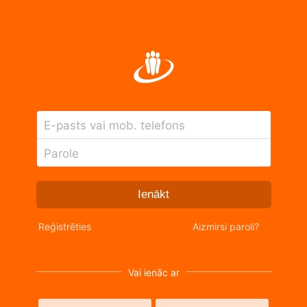
E-pasts vai mob. telefons
Parole
Ienākt
Reģistrēties
Aizmirsi paroli?
Vai ienāc ar