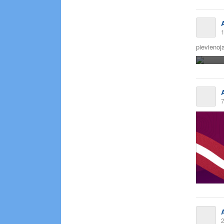
1
pievienoja
7
2