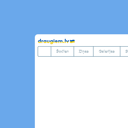
Pāriet
uz
saturu
Šodien
Ziņas
Galerijas
S