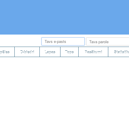
pēles
D-biedri
Lapas
Tops
Pasākumi
Statistik