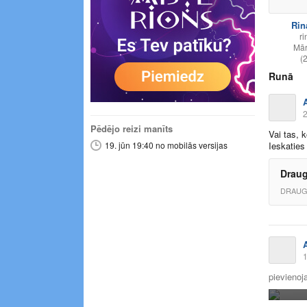
Rin
ri
Mā
(
Runā
2
Pēdējo reizi manīts
Vai tas, 
19. jūn 19:40 no mobilās versijas
Ieskaties
Draug
DRAUG
1
pievienoja