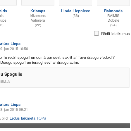
alds
Kristaps
Linda Liepniece
Raimonds
nis
kikamons
(36)
RAIMIS
rupe
Valmiera
Dobele
26)
(22)
(24)
Rādīt ieteikumus
Artūrs Liepa
9. jan 2015 16:56
ko Tu redzi spogulī un domā par sevi, sakrīt ar Tavu draugu viedokli?
 Draugu spogulī un ieraugi sevi ar draugu acīm.
u Spogulis
IEM.LV
Artūrs Liepa
8. jan 2015 09:21
 bildi
Ledus laikmeta TOPā