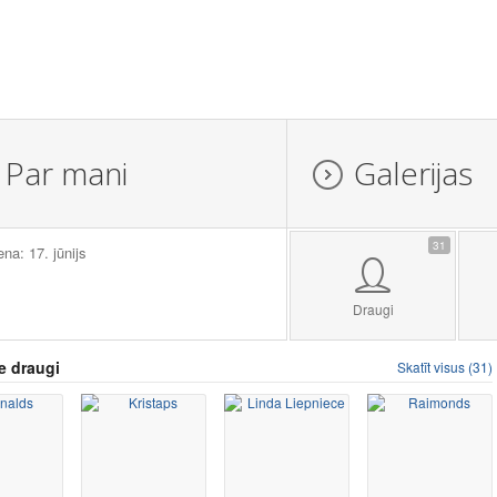
Par mani
Galerijas
31
ena: 17. jūnijs
Draugi
e draugi
Skatīt visus (31)