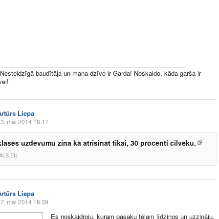
esteidzīgā baudītāja un mana dzīve ir Garda! Noskaido, kāda garša ir
vei!
Artūrs Liepa
3. mai 2014 18:17
klases uzdevumu zina kā atrisināt tikai, 30 procenti cilvēku.
ALS.EU
Artūrs Liepa
7. mai 2014 18:39
Es noskaidroju, kuram pasaku tēlam līdzinos un uzzināju,