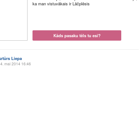
ka man vistuvākais ir Lāčplēsis
Kāds pasaku tēls tu esi?
Artūrs Liepa
4. mai 2014 16:46