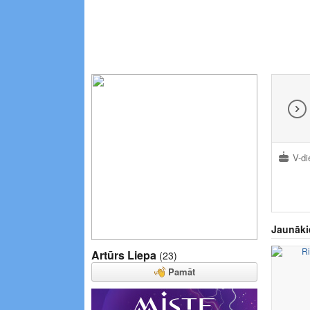
V-di
Jaunāki
Artūrs Liepa
(23)
Pamāt