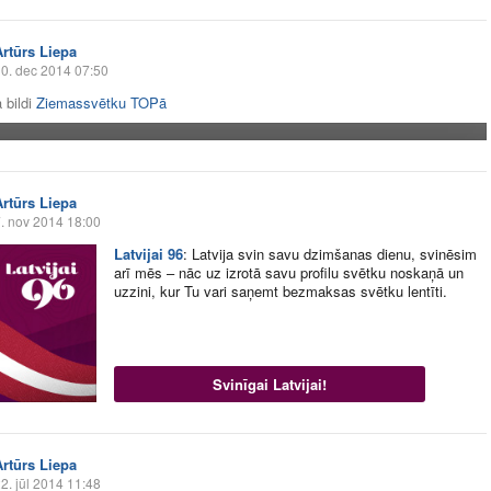
Artūrs Liepa
0. dec 2014 07:50
 bildi
Ziemassvētku TOPā
Artūrs Liepa
. nov 2014 18:00
Latvijai 96
:
Latvija svin savu dzimšanas dienu, svinēsim
arī mēs – nāc uz izrotā savu profilu svētku noskaņā un
uzzini, kur Tu vari saņemt bezmaksas svētku lentīti.
Svinīgai Latvijai!
Artūrs Liepa
2. jūl 2014 11:48