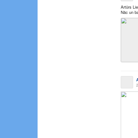
Artūrs Li
Nāc un b
2