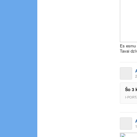
Es esmu N
Tavai dzī
2
Šo 3 
I-PORT
1