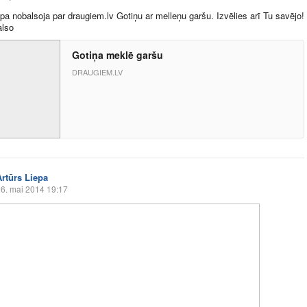
epa nobalsoja par
draugiem.lv
Gotiņu ar melleņu garšu. Izvēlies arī Tu savējo!
also
Gotiņa meklē garšu
DRAUGIEM.LV
Artūrs Liepa
6. mai 2014 19:17