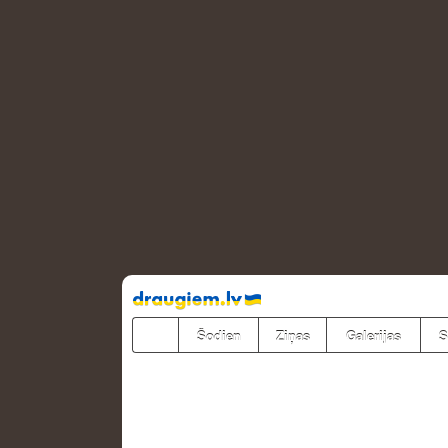
Pāriet
uz
saturu
Šodien
Ziņas
Galerijas
S