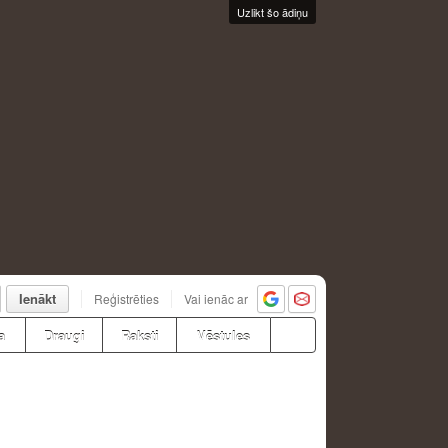
Uzlikt šo ādiņu
Ienākt
Reģistrēties
Vai ienāc ar
a
Draugi
Raksti
Vēstules