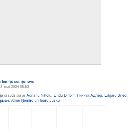
artēmijs semjonovs
3. mai 2024 05:53
āja draudzību ar
Adrianu Nikolu
,
Lindu Dinbiri
,
Никита Адлер
,
Edgaru Briedi
,
ерман
,
Alīnu Ņemiro
un
Inaru Jusku