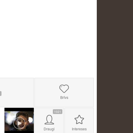
0
Brīvs
1021
Draugi
Intereses