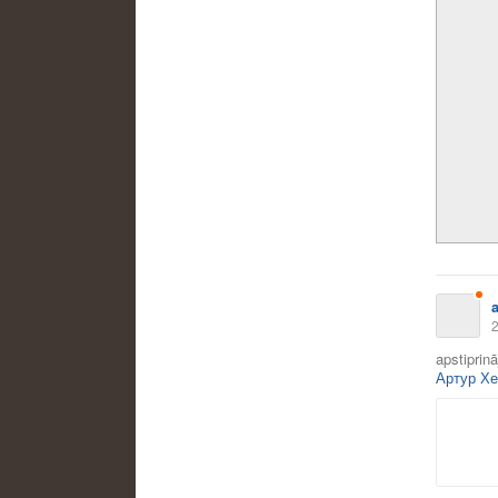
2
apstiprin
Артур Х