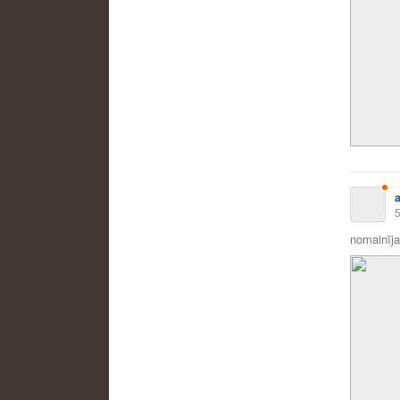
5
nomainīja 