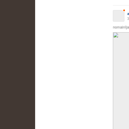
3
nomainīja 