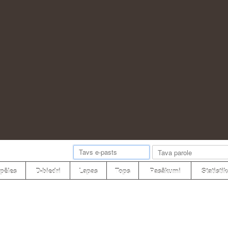
pēles
D-biedri
Lapas
Tops
Pasākumi
Statistik