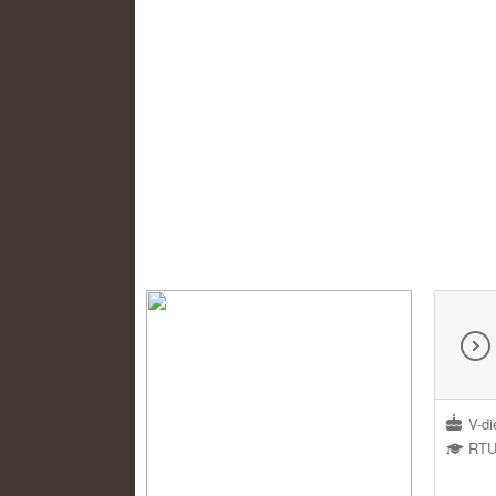
V-di
RTU