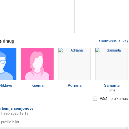
e draugi
Skatīt visus (1021)
Niklāvs
Ksenia
Adriana
Samanta
(25)
Rādīt ieteikumus
artēmijs semjonovs
1. sep 2025 19:19
profila bildi