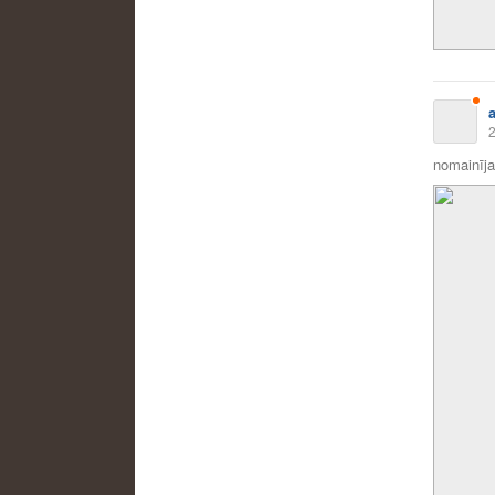
2
nomainīja 