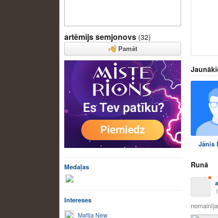
artēmijs semjonovs
(32)
Pamāt
Jaunāki
Jānis 
Runā
Medaļas
1
Intereses
nomainīja 
Mafija New