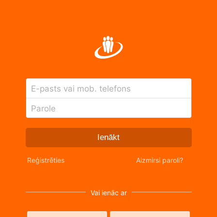
E-pasts vai mob. telefons
Parole
Ienākt
Reģistrēties
Aizmirsi paroli?
Vai ienāc ar