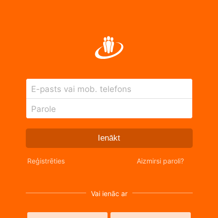
E-pasts vai mob. telefons
Parole
Ienākt
Reģistrēties
Aizmirsi paroli?
Vai ienāc ar