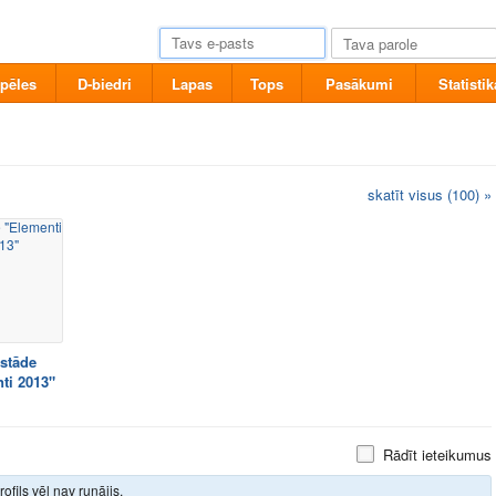
pēles
D-biedri
Lapas
Tops
Pasākumi
Statistik
skatīt visus (100) »
stāde
ti 2013"
Rādīt ieteikumus
rofils vēl nav runājis.