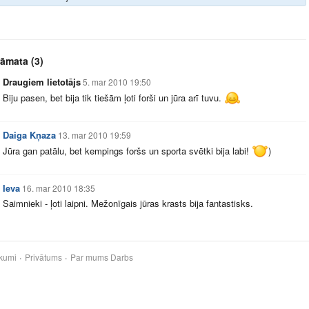
rāmata
(3)
Draugiem lietotājs
5. mar 2010 19:50
Biju pasen, bet bija tik tiešām ļoti forši un jūra arī tuvu.
Daiga Kņaza
13. mar 2010 19:59
Jūra gan patālu, bet kempings foršs un sporta svētki bija labi!
)
Ieva
16. mar 2010 18:35
Saimnieki - ļoti laipni. Mežonīgais jūras krasts bija fantastisks.
kumi
Privātums
Par mums
Darbs