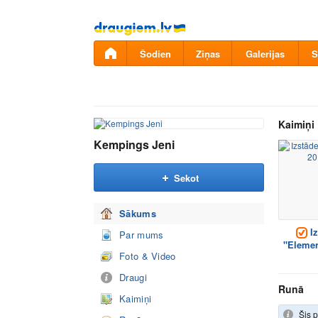
Pāriet
uz
saturu
Šodien
Ziņas
Galerijas
S
Kaimiņi
Kempings Jeni
Sekot
Sākums
Iz
Par mums
"Elemen
Foto & Video
Draugi
Runā
Kaimiņi
Šis p