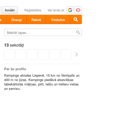
Ienākt
Reģistrēties
Vai ienāc ar
a
Draugi
Raksti
Vēstules
13
sekotāji
Par šo profilu
Kempings atrodas Liepenē, 15 km no Ventspils un
400 m no jūras. Kempings piedāvā atsevišķas
labiekārtotas mājiņas, pirti, telšu un treileru vietas
un servisu.