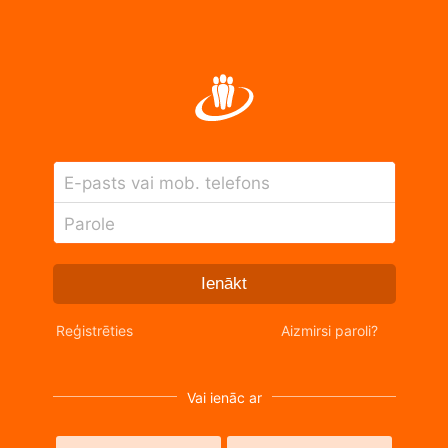
E-pasts vai mob. telefons
Parole
Ienākt
Reģistrēties
Aizmirsi paroli?
Vai ienāc ar