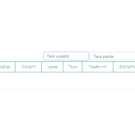
pēles
D-biedri
Lapas
Tops
Pasākumi
Statistik