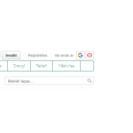
Ienākt
Reģistrēties
Vai ienāc ar
a
Draugi
Raksti
Vēstules