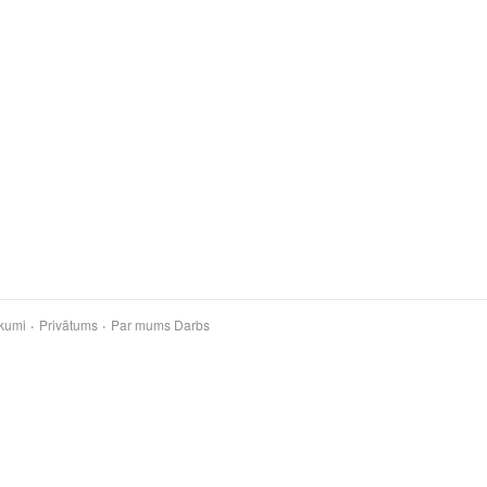
kumi
Privātums
Par mums
Darbs