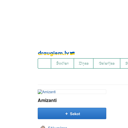
Pāriet
uz
saturu
Šodien
Ziņas
Galerijas
S
Amizanti
Sekot
Sākumlapa