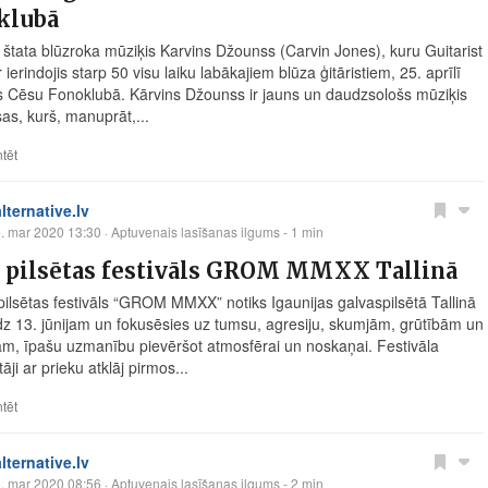
klubā
 štata blūzroka mūziķis Karvins Džounss (Carvin Jones), kuru Guitarist
r ierindojis starp 50 visu laiku labākajiem blūza ģitāristiem, 25. aprīlī
s Cēsu Fonoklubā. Kārvins Džounss ir jauns un daudzsološs mūziķis
sas, kurš, manuprāt,...
tēt
alternative.lv
. mar 2020 13:30
· Aptuvenais lasīšanas ilgums - 1 min
s pilsētas festivāls GROM MMXX Tallinā
pilsētas festivāls “GROM MMXX” notiks Igaunijas galvaspilsētā Tallinā
īdz 13. jūnijam un fokusēsies uz tumsu, agresiju, skumjām, grūtībām un
ām, īpašu uzmanību pievēršot atmosfērai un noskaņai. Festivāla
āji ar prieku atklāj pirmos...
tēt
alternative.lv
. mar 2020 08:56
· Aptuvenais lasīšanas ilgums - 2 min