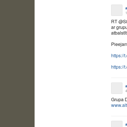
a
1
RT @Si
ar grup
atbalstī
Pieejams
https:/
https:/
a
4
Grupa D
www.alte
a