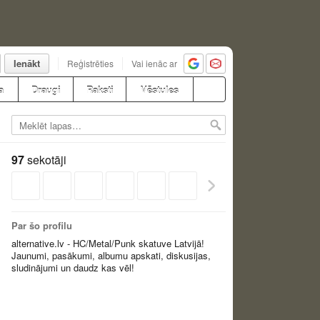
Ienākt
Reģistrēties
Vai ienāc ar
a
Draugi
Raksti
Vēstules
97
sekotāji
Par šo profilu
alternative.lv - HC/Metal/Punk skatuve Latvijā!
Jaunumi, pasākumi, albumu apskati, diskusijas,
sludinājumi un daudz kas vēl!