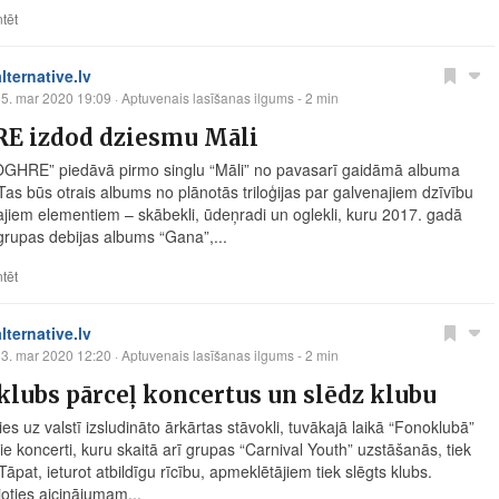
tēt
alternative.lv
5. mar 2020 19:09
· Aptuvenais lasīšanas ilgums - 2 min
E izdod dziesmu Māli
GHRE” piedāvā pirmo singlu “Māli” no pavasarī gaidāmā albuma
 Tas būs otrais albums no plānotās triloģijas par galvenajiem dzīvību
ajiem elementiem – skābekli, ūdeņradi un oglekli, kuru 2017. gadā
grupas debijas albums “Gana”,...
tēt
alternative.lv
3. mar 2020 12:20
· Aptuvenais lasīšanas ilgums - 2 min
lubs pārceļ koncertus un slēdz klubu
es uz valstī izsludināto ārkārtas stāvokli, tuvākajā laikā “Fonoklubā”
e koncerti, kuru skaitā arī grupas “Carnival Youth” uzstāšanās, tiek
 Tāpat, ieturot atbildīgu rīcību, apmeklētājiem tiek slēgts klubs.
joties aicinājumam...