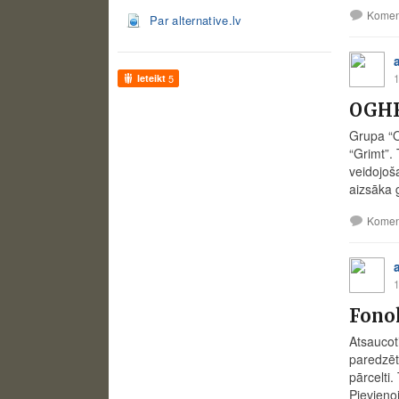
Komen
Par alternative.lv
1
Ieteikt
5
OGHR
Grupa “O
“Grimt”.
veidojoš
aizsāka 
Komen
1
Fonok
Atsaucoti
paredzēti
pārcelti.
Pievieno