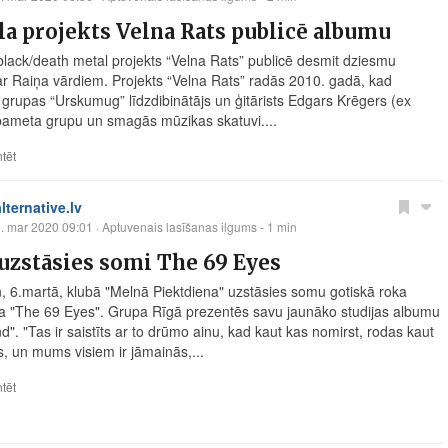
a projekts Velna Rats publicē albumu
 black/death metal projekts “Velna Rats” publicē desmit dziesmu
r Raiņa vārdiem. Projekts “Velna Rats” radās 2010. gadā, kad
grupas “Urskumug” līdzdibinātājs un ģitārists Edgars Krēgers (ex
ameta grupu un smagās mūzikas skatuvi....
tēt
alternative.lv
. mar 2020 09:01
· Aptuvenais lasīšanas ilgums - 1 min
uzstāsies somi The 69 Eyes
n, 6.martā, klubā "Melnā Piektdiena" uzstāsies somu gotiskā roka
a "The 69 Eyes". Grupa Rīgā prezentēs savu jaunāko studijas albumu
". "Tas ir saistīts ar to drūmo ainu, kad kaut kas nomirst, rodas kaut
s, un mums visiem ir jāmainās,...
tēt