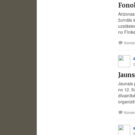
Fono
Arizonas
žurnāls i
uzstāsie
no Fīnik
Komen
5
Jaun
Jaunais 
no 12. l
dīvainīb
organizēt
Komen
5