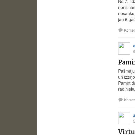
No 7. lī
norisinā
nosaukum
jau 6 gad
Komen
9
Pami
Pašmāju 
un izziņ
Pamirt d
radiniek
Komen
5
Virtu