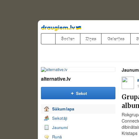
Pāriet
uz
saturu
Šodien
Ziņas
Galerijas
S
Jaunum
alternative.lv
1
Sekot
Grupa
albu
Sākumlapa
Rokgrupa
Sekotāji
Connecte
dibinātai
Jaunumi
Kristaps
Runā