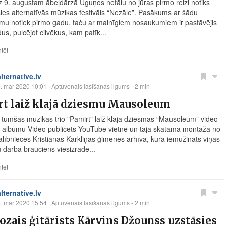
dz 9. augustam ābeļdārzā Uguņos netālu no jūras pirmo reizi notiks
sies alternatīvās mūzikas festivāls “Nezāle”. Pasākums ar šādu
u notiek pirmo gadu, taču ar mainīgiem nosaukumiem ir pastāvējis
us, pulcējot cilvēkus, kam patīk...
tēt
alternative.lv
. mar 2020 10:01
· Aptuvenais lasīšanas ilgums - 2 min
rt laiž klajā dziesmu Mausoleum
tumšās mūzikas trio "Pamirt" laiž klajā dziesmas “Mausoleum” video
o albumu Video publicēts YouTube vietnē un tajā skatāma montāža no
alībnieces Kristiānas Kārkliņas ģimenes arhīva, kurā iemūžināts viņas
u darba brauciens viesizrādē...
tēt
alternative.lv
. mar 2020 15:54
· Aptuvenais lasīšanas ilgums - 2 min
ozais ģitārists Kārvins Džounss uzstāsies