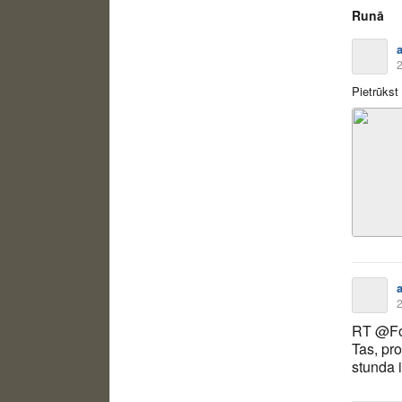
Runā
a
2
Pietrūkst
a
2
RT @Fo
Tas, pr
stunda i