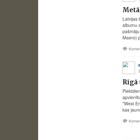
Metāl
Latvijas
albumu a
pašmāju 
Maero) p
Komen
3
Rīgā 
Piektdie
apvienīb
"West End
kas jaun
Komen