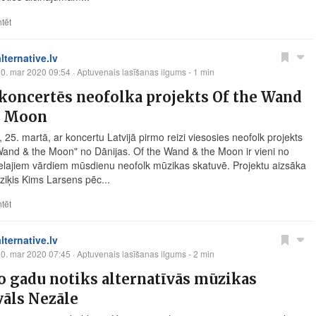
tēt
alternative.lv
0. mar 2020 09:54
· Aptuvenais lasīšanas ilgums - 1 min
koncertēs neofolka projekts Of the Wand
e Moon
 25. martā, ar koncertu Latvijā pirmo reizi viesosies neofolk projekts
Wand & the Moon" no Dānijas. Of the Wand & the Moon ir vieni no
lielajiem vārdiem mūsdienu neofolk mūzikas skatuvē. Projektu aizsāka
iķis Kims Larsens pēc...
tēt
alternative.lv
0. mar 2020 07:45
· Aptuvenais lasīšanas ilgums - 2 min
 gadu notiks alternatīvās mūzikas
vāls Nezāle