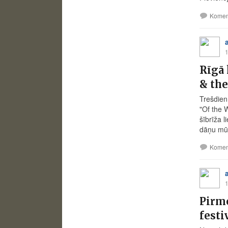
Komen
1
Rīgā 
& th
Trešdien,
"Of the 
šībrīža 
dāņu mūz
Komen
1
Pirmo
festi