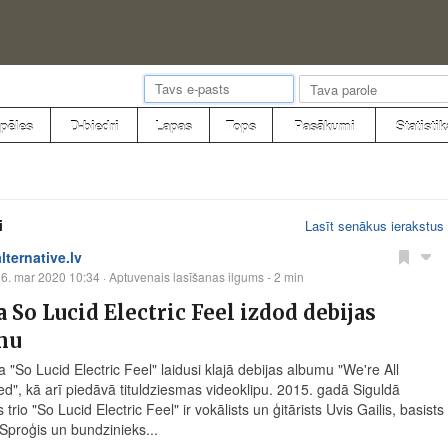
pēles
D-biedri
Lapas
Tops
Pasākumi
Statistik
i
Lasīt senākus ierakstus
alternative.lv
6. mar 2020 10:34
· Aptuvenais lasīšanas ilgums - 2 min
 So Lucid Electric Feel izdod debijas
mu
 "So Lucid Electric Feel" laidusi klajā debijas albumu "We're All
d", kā arī piedāvā tituldziesmas videoklipu. 2015. gadā Siguldā
s trio "So Lucid Electric Feel" ir vokālists un ģitārists Uvis Gailis, basists
 Sproģis un bundzinieks...