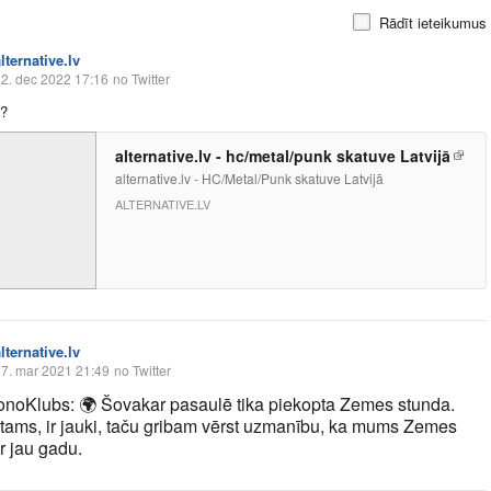
Rādīt ieteikumus
lternative.lv
2. dec 2022 17:16
no Twitter
 ?
alternative.lv - hc/metal/punk skatuve Latvijā
alternative.lv - HC/Metal/Punk skatuve Latvijā
ALTERNATIVE.LV
lternative.lv
7. mar 2021 21:49
no Twitter
noKlubs:
🌍
Šovakar pasaulē tika piekopta Zemes stunda.
otams, ir jauki, taču gribam vērst uzmanību, ka mums Zemes
r jau gadu.