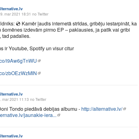
lternative.lv
9. mar 2021 18:31
no Twitter
ldniks:
💿
Kamēr ļaudis internetā strīdas, gribēju iestarpināt, ka
u šomēnes izdevām pirmo EP – paklausies, ja patīk vai gribi
t, tad padalies.
 ir Youtube, Spotify un visur citur
/t.co/i9Aw6gTnWU
/t.co/zbOEzWzMIN
lternative.lv
. mar 2021 11:13
no Twitter
oni Tondo piedāvā debijas albumu -
http://alternative.lv/
rnative.lv/jaunakie-iera...
lternative.lv