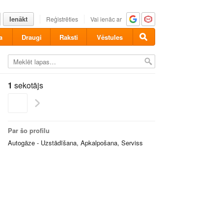
Ienākt
Reģistrēties
Vai ienāc ar
a
Draugi
Raksti
Vēstules
1
sekotājs
Par šo profilu
Autogāze - Uzstādīšana, Apkalpošana, Serviss