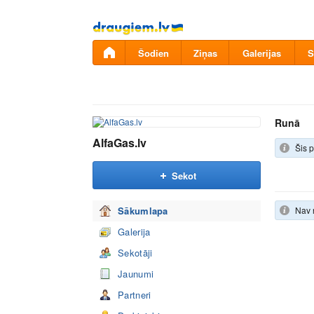
Pāriet
uz
saturu
Šodien
Ziņas
Galerijas
S
Runā
AlfaGas.lv
Šis p
Sekot
Sākumlapa
Nav 
Galerija
Sekotāji
Jaunumi
Partneri