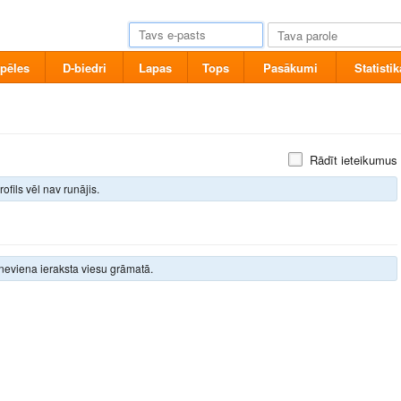
pēles
D-biedri
Lapas
Tops
Pasākumi
Statistik
Rādīt ieteikumus
rofils vēl nav runājis.
neviena ieraksta viesu grāmatā.