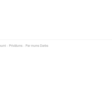
kumi
Privātums
Par mums
Darbs