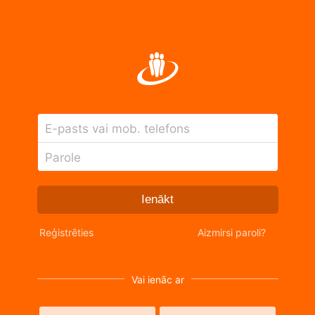
E-pasts vai mob. telefons
Parole
Ienākt
Reģistrēties
Aizmirsi paroli?
Vai ienāc ar