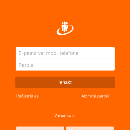
E-pasts vai mob. telefons
Parole
Ienākt
Reģistrēties
Aizmirsi paroli?
Vai ienāc ar