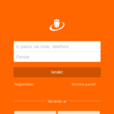
E-pasts vai mob. telefons
Parole
Ienākt
Reģistrēties
Aizmirsi paroli?
Vai ienāc ar