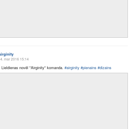
irginity
4. mar 2016 15:14
 Lieldienas novēl "Airginity" komanda.
#airginity
#pienains
#dizains