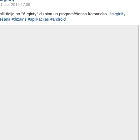
1. apr 2016 17:09
plikācija no "Airginty" dizaina un programēšanas komandas.
#airginity
ēšana
#dizains
#aplikācijas
#android