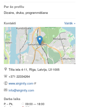
Par šo profilu
Dizains, druka, programmēšana
Kontakti
Vairāk »
Tilta iela 4-11, Rīga, Latvija, LV-1005
+371 22334264
www.airginity.com
info@airginity.com
Darba laiks
P. – Pk.
09:00 — 18:00