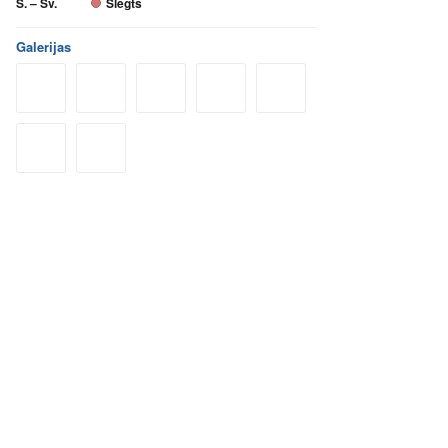
S. – Sv.
Slēgts
Galerijas