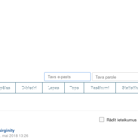
pēles
D-biedri
Lapas
Tops
Pasākumi
Statistik
Rādīt ieteikumus
irginity
. mai 2018 13:26