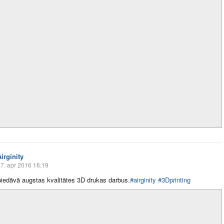
irginity
7. apr 2016 16:19
 piedāvā augstas kvalitātes 3D drukas darbus.
#airginity
#3Dprinting