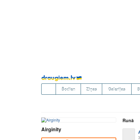
Pāriet
uz
saturu
Šodien
Ziņas
Galerijas
S
Runā
Airginity
A
3