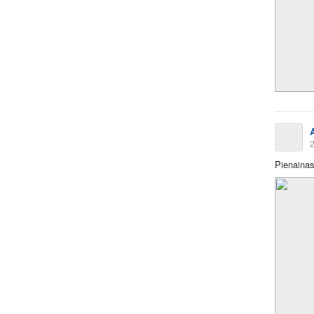
A
2
Pienainas