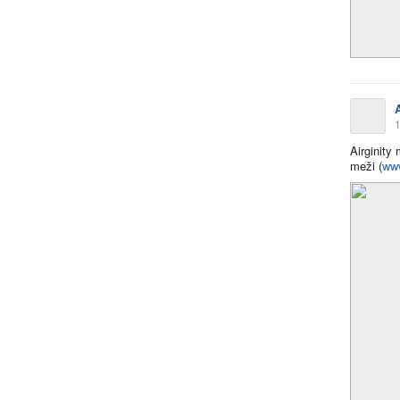
A
1
Airginity
meži (
www