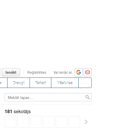
Ienākt
Reģistrēties
Vai ienāc ar
a
Draugi
Raksti
Vēstules
181
sekotājs