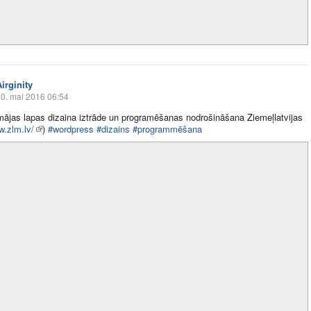
irginity
0. mai 2016 06:54
 mājas lapas dizaina iztrāde un programēšanas nodrošināšana Ziemeļlatvijas
.zlm.lv/
)
#wordpress
#dizains
#programmēšana