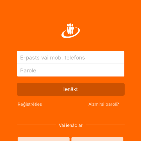
E-pasts vai mob. telefons
Parole
Ienākt
Reģistrēties
Aizmirsi paroli?
Vai ienāc ar