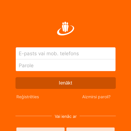
E-pasts vai mob. telefons
Parole
Ienākt
Reģistrēties
Aizmirsi paroli?
Vai ienāc ar