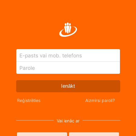
E-pasts vai mob. telefons
Parole
Ienākt
Reģistrēties
Aizmirsi paroli?
Vai ienāc ar