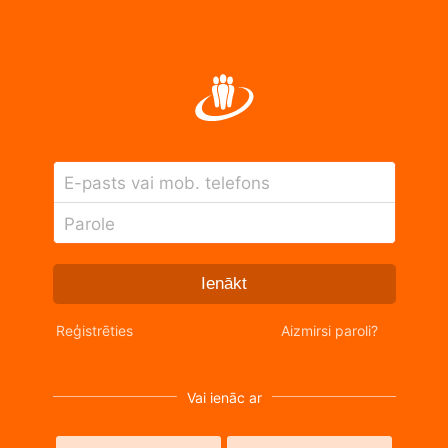
E-pasts vai mob. telefons
Parole
Ienākt
Reģistrēties
Aizmirsi paroli?
Vai ienāc ar