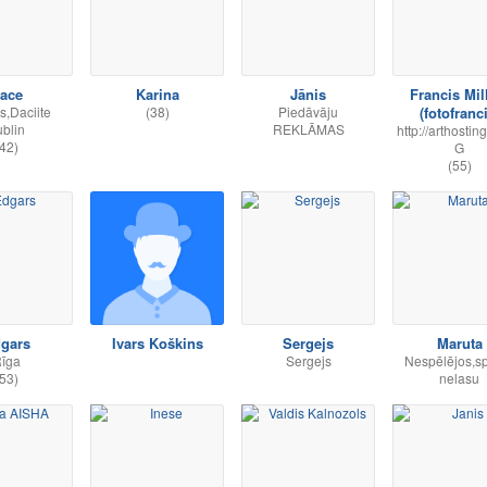
ace
Karina
Jānis
Francis Mil
,Daciite
(38)
Piedāvāju
(fotofranc
blin
REKLĀMAS
http://arthostin
42)
G
(55)
gars
Ivars Koškins
Sergejs
Maruta
īga
Sergejs
Nespēlējos,s
53)
nelasu