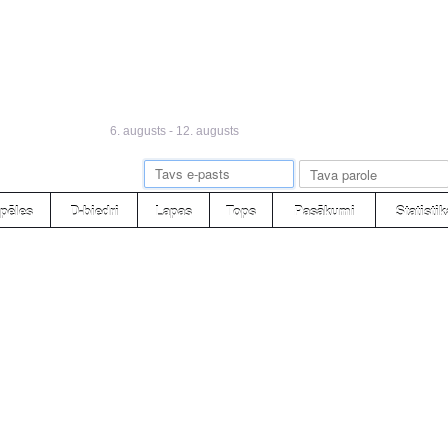
Dilstošs mēness
6. augusts - 12. augusts
pēles
D-biedri
Lapas
Tops
Pasākumi
Statistik