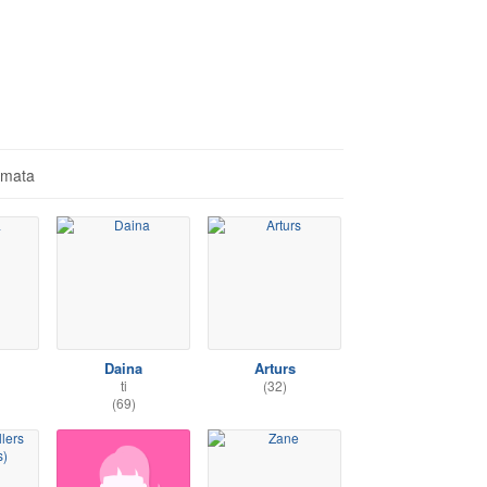
āmata
Daina
Arturs
ti
(32)
(69)