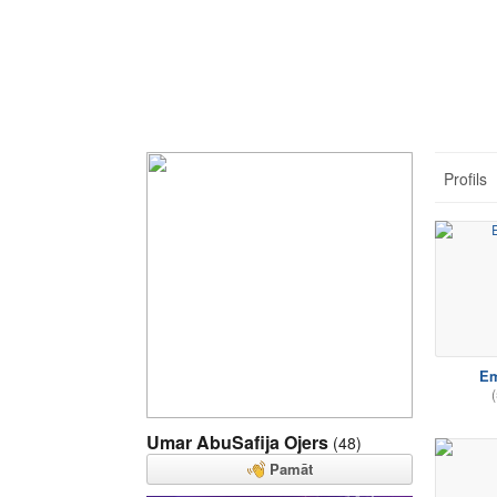
Profils
Em
(
Umar AbuSafija Ojers
(48)
Pamāt