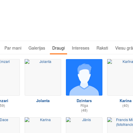
Par mani
Galerijas
Draugi
Intereses
Raksti
Viesu gr
zari
Jolanta
Dzintars
Karīna
59)
Rīga
(40)
(48)