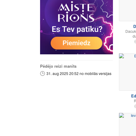
D
Dacuks
du
(
Pēdējo reizi manīts
31. aug 2025 20:52 no mobilās versijas
Ed
R
(