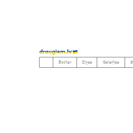
Pāriet
uz
saturu
Šodien
Ziņas
Galerijas
S