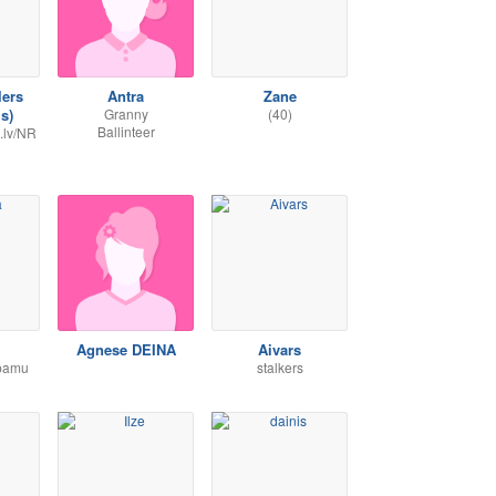
lers
Antra
Zane
is)
Granny
(40)
Ballinteer
g.lv/NR
Agnese DEINA
Aivars
pamu
stalkers