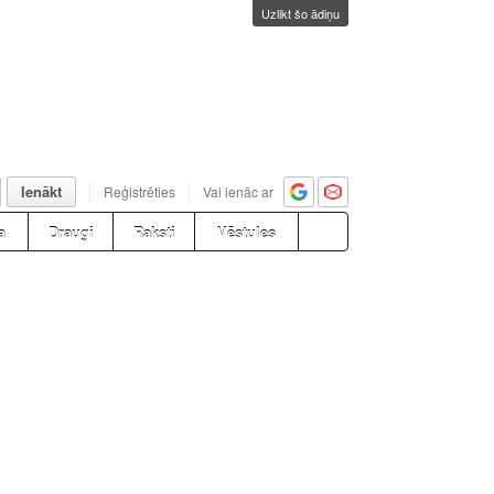
Uzlikt šo ādiņu
Ienākt
Reģistrēties
Vai ienāc ar
a
Draugi
Raksti
Vēstules