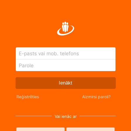
E-pasts vai mob. telefons
Parole
Ienākt
Reģistrēties
Aizmirsi paroli?
Vai ienāc ar