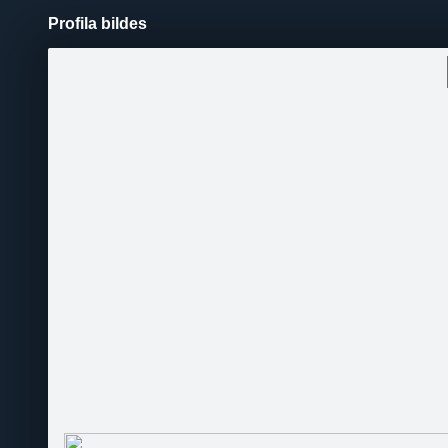
Profila bildes
Pāriet
uz
saturu
Šodien
Ziņas
Galerijas
S