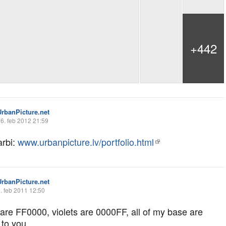
+442
UrbanPicture.net
6. feb 2012 21:59
arbi:
www.urbanpicture.lv/portfolio.html
UrbanPicture.net
. feb 2011 12:50
are FF0000, violets are 0000FF, all of my base are
 to you.