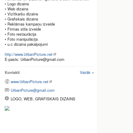
• Logo dizains
• Web dizains
• Vizītkaršu dizains
• Grafiskais dizains
• Reklāmas kampaņu izveide
• Firmas stila izveide
• Foto restaurācija
• Foto manipulācija
• u.c dizaina pakalpojumi
http://www.UrbanPicture.net
E-pasts: UrbanPicture@gmail.com
Kontakti
Vairāk »
www.UrbanPicture.net
UrbanPicture@gmail.com
LOGO, WEB, GRAFISKAIS DIZAINS