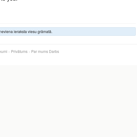
neviena ieraksta viesu grāmatā.
kumi
Privātums
Par mums
Darbs