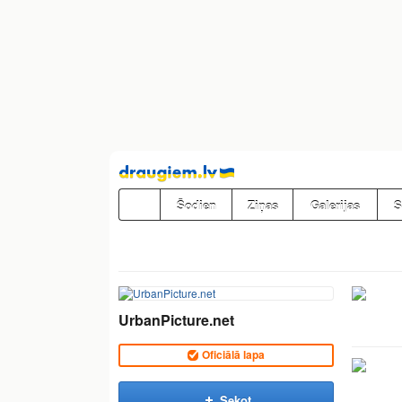
Pāriet
uz
saturu
Šodien
Ziņas
Galerijas
S
UrbanPicture.net
Oficiālā lapa
Sekot