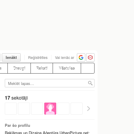
Ienākt
Reģistrēties
Vai ienāc ar
a
Draugi
Raksti
Vēstules
17
sekotāji
Par šo profilu
Reklāmas un Dizaina Aģentūra UrbanPicture.net: