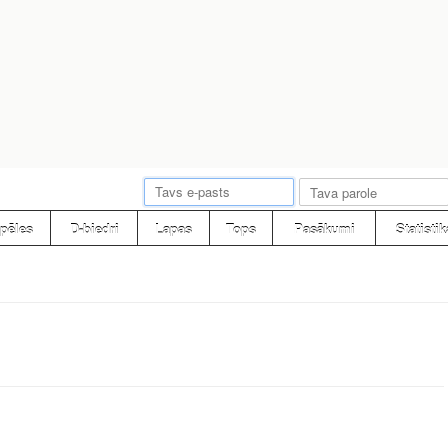
pēles
D-biedri
Lapas
Tops
Pasākumi
Statistik