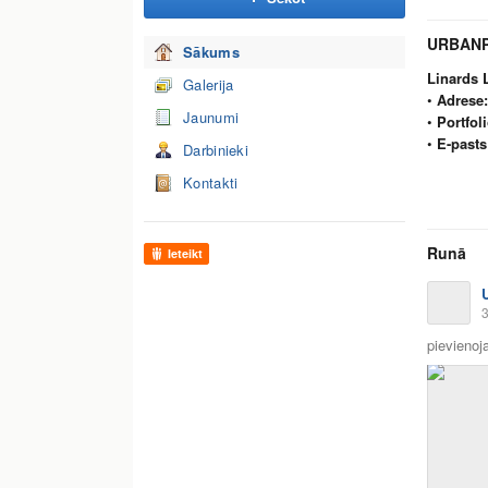
URBANP
Sākums
Linards L
Galerija
•
Adrese:
Jaunumi
•
Portfoli
•
E-pasts
Darbinieki
Kontakti
Runā
Ieteikt
3
pievienoja