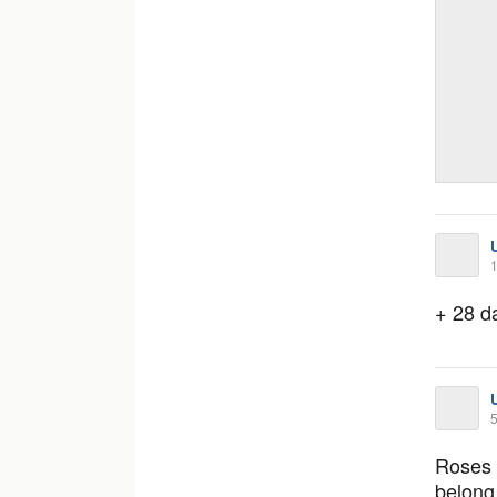
1
+ 28 d
5
Roses 
belong