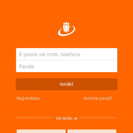
E-pasts vai mob. telefons
Parole
Ienākt
Reģistrēties
Aizmirsi paroli?
Vai ienāc ar