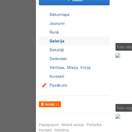
Sākumlapa
Jaunumi
Runā
Galerija
Foto: http
Sekotāji
Darbinieki
Vērtības, Misija, Vīzija
Kontakti
Pasākumi
Ieteikt
11
Foto: mx
Pakalpojumi
Mobilā versija
Palīdzība
Kontakti
Reklāma