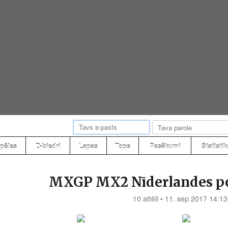
pēles
D-biedri
Lapas
Tops
Pasākumi
Statistik
MXGP MX2 Nīderlandes po
10 attēli • 11. sep 2017 14:13