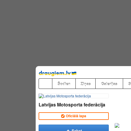
Pāriet
uz
saturu
Šodien
Ziņas
Galerijas
S
Latvijas Motosporta federācija
Oficiālā lapa
Sekot