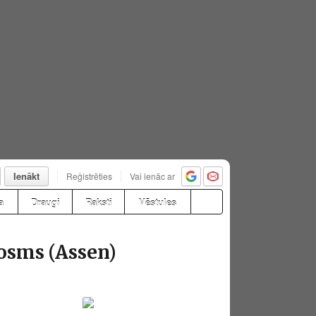
Ienākt
Reģistrēties
Vai ienāc ar
a
Draugi
Raksti
Vēstules
sms (Assen)