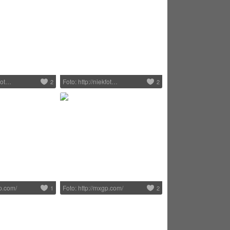
kfot…
Foto: http://niekfot…
2
2
gp.com/
Foto: http://mxgp.com/
1
2