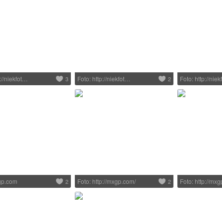
://niekfot…
Foto: http://niekfot…
Foto: http://nie
3
2
gp.com
Foto: http://mxgp.com/
Foto: http://mx
2
2