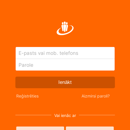
E-pasts vai mob. telefons
Parole
Ienākt
Reģistrēties
Aizmirsi paroli?
Vai ienāc ar