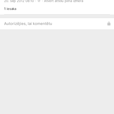
20. sep 2012 08:10 · 
 · 
Atvērt attēlu pilnā izmērā
1
iesaka
Autorizējies, lai komentētu