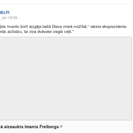
DELFI
. jan 18:59
ais Imants šorīt aizgāja baltā Dieva mierā mūžībā," raksta eksprezidente.
rās aizlūdzu, lai viņa dvēselei viegls ceļš."
ā aizsaukts Imants Freibergs