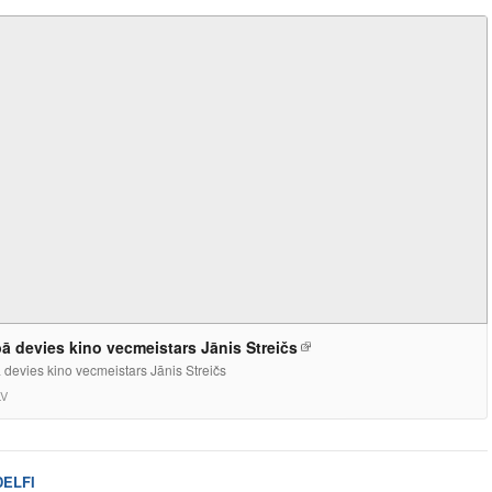
ā devies kino vecmeistars Jānis Streičs
devies kino vecmeistars Jānis Streičs
LV
DELFI