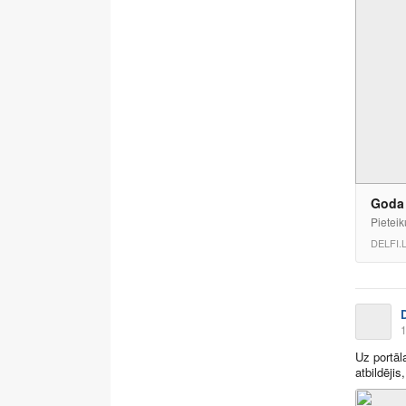
Goda 
Pieteik
DELFI.
1
Uz portāl
atbildējis