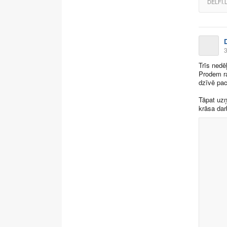
DELFI.
3
Trīs nedē
Prodem ra
dzīvē pac
Tāpat uzņ
krāsa darb