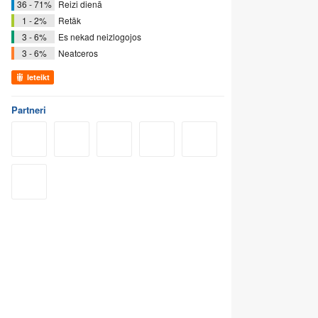
36 - 71%
Reizi dienā
1 - 2%
Retāk
3 - 6%
Es nekad neizlogojos
3 - 6%
Neatceros
Ieteikt
Partneri