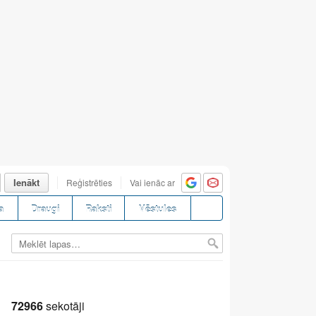
Ienākt
Reģistrēties
Vai ienāc ar
a
Draugi
Raksti
Vēstules
72966
sekotāji