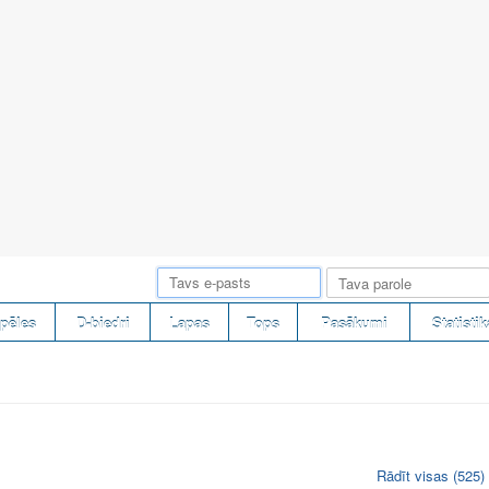
pēles
D-biedri
Lapas
Tops
Pasākumi
Statistik
Rādīt visas (525)