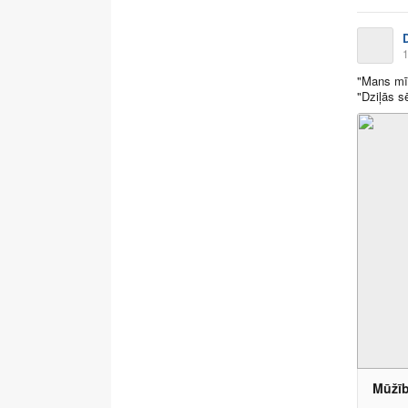
1
"Mans mīļ
"Dziļās sē
Mūžīb