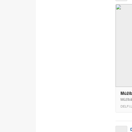
Mūžīb
Mūžībā 
DELFI.