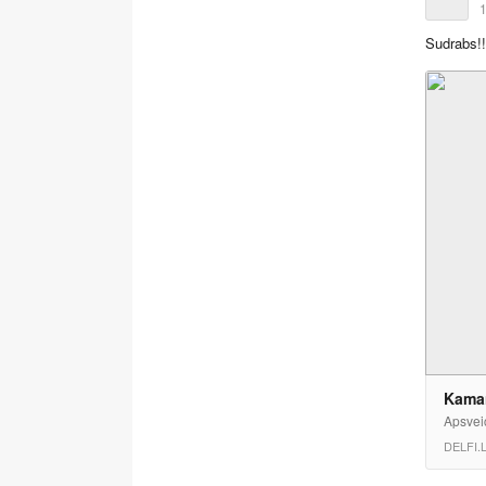
1
Sudrabs!
Kaman
Apsvei
DELFI.