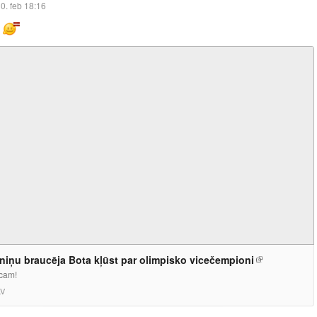
0. feb 18:16
!
iņu braucēja Bota kļūst par olimpisko vicečempioni
cam!
LV