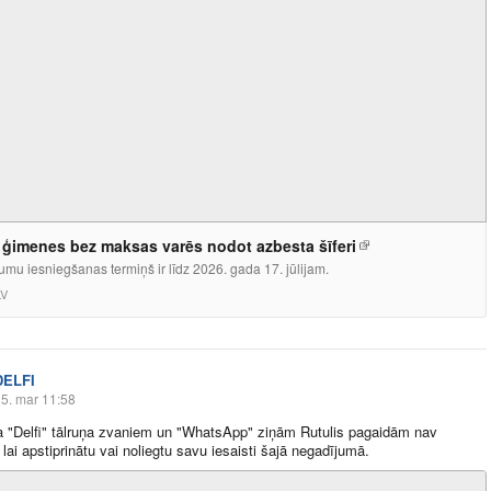
ģimenes bez maksas varēs nodot azbesta šīferi
umu iesniegšanas termiņš ir līdz 2026. gada 17. jūlijam.
LV
DELFI
5. mar 11:58
a "Delfi" tālruņa zvaniem un "WhatsApp" ziņām Rutulis pagaidām nav
, lai apstiprinātu vai noliegtu savu iesaisti šajā negadījumā.