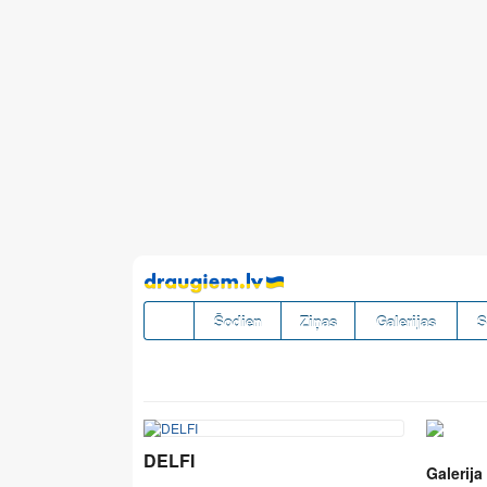
Pāriet
uz
saturu
Šodien
Ziņas
Galerijas
S
DELFI
Galerija