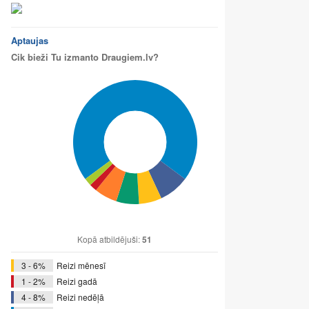
Aptaujas
Cik bieži Tu izmanto Draugiem.lv?
Kopā atbildējuši:
51
3 - 6%
Reizi mēnesī
1 - 2%
Reizi gadā
4 - 8%
Reizi nedēļā