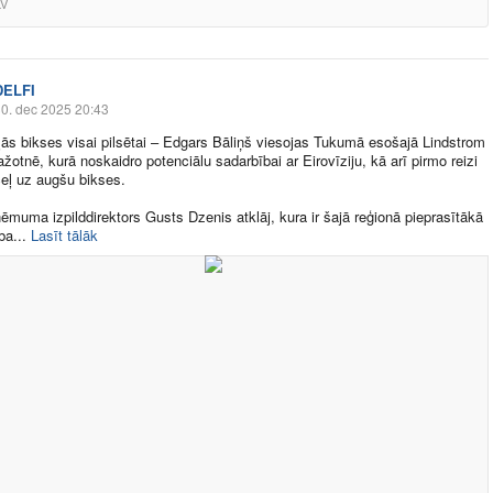
LV
DELFI
0. dec 2025 20:43
ļās bikses visai pilsētai – Edgars Bāliņš viesojas Tukumā esošajā Lindstrom
žotnē, kurā noskaidro potenciālu sadarbībai ar Eirovīziju, kā arī pirmo reizi
eļ uz augšu bikses.
ēmuma izpilddirektors Gusts Dzenis atklāj, kura ir šajā reģionā pieprasītākā
a​...
Lasīt tālāk