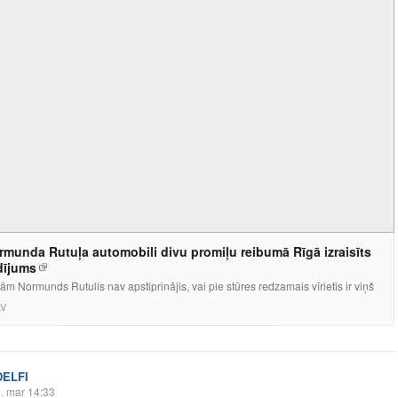
rmunda Rutuļa automobili divu promiļu reibumā Rīgā izraisīts
dījums
m Normunds Rutulis nav apstiprinājis, vai pie stūres redzamais vīrietis ir viņš
LV
DELFI
. mar 14:33