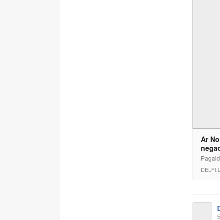
Ar No
nega
Pagaidā
DELFI.
5