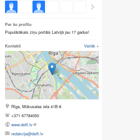
Par šo profilu
Populārākais ziņu portāls Latvijā jau 17 gadus!
Kontakti
Vairāk »
Rīga, Mūkusalas iela 41B-8
+371 67784050
www.delfi.lv
redakcija@delfi.lv