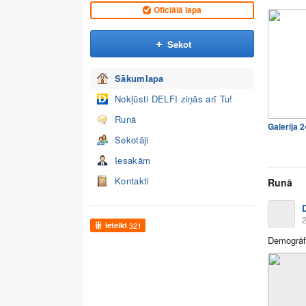
Oficiālā lapa
Sekot
Sākumlapa
Nokļūsti DELFI ziņās arī Tu!
Runā
Galerija 
Sekotāji
Iesakām
Kontakti
Runā
2
Ieteikt
321
Demogrāfij