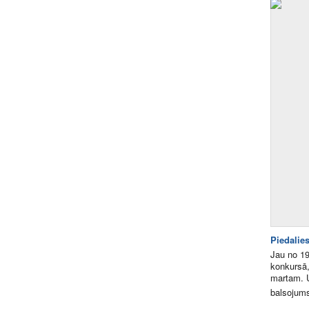
Piedalies
Jau no 19
konkursā,
martam. U
balsojums