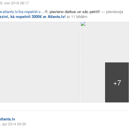
8. mar 2016 08:17
.atlants.lv/ka-nopelnit-v...
, pievieno darbus un sāc pelnīt!
—
pievienoja
zzini, kā nopelnīt 3000€ ar Atlants.lv!
ar
11 bildēm
+7
tlants.lv
. apr 2014 09:36