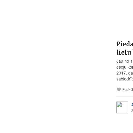
Pieda
lielu
Jau no 1
eseju ko
2017. ga
sabiedrī
Patīk
2