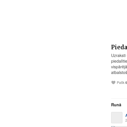
Pieda
Uzraksti
piedalīt
vispārējā
atbalsto
Patīk
Runā
A
2