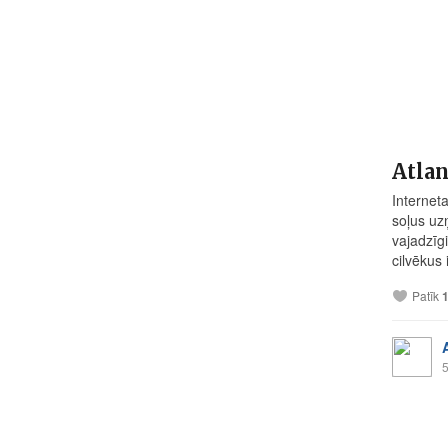
Atlan
Interneta
soļus uz
vajadzīgi
cilvēkus
Patīk
5