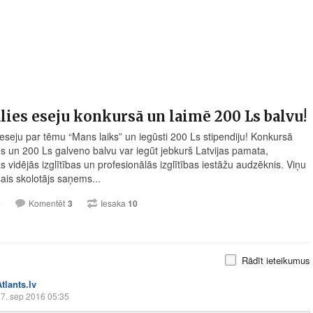
lies eseju konkursā un laimē 200 Ls balvu!
 eseju par tēmu “Mans laiks” un iegūsti 200 Ls stipendiju! Konkursā
ies un 200 Ls galveno balvu var iegūt jebkurš Latvijas pamata,
s vidējās izglītības un profesionālās izglītības iestāžu audzēknis. Viņu
šais skolotājs saņems...
6
Komentēt
3
Iesaka
10
Rādīt ieteikumus
tlants.lv
7. sep 2016 05:35