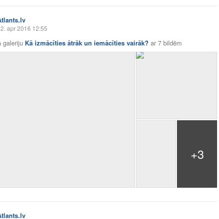
tlants.lv
2. apr 2016 12:55
 galeriju
Kā izmācīties ātrāk un iemācīties vairāk?
ar
7 bildēm
+3
tlants.lv