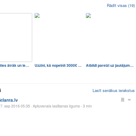
Rādīt visas (19)
Kā izmācīties ātrāk un iemā…
Uzzini, kā nopelnīt 3000€ a…
Atbildi pareizi uz jautājum…
i
Lasīt senākus ierakstus
Atlants.lv
7. sep 2016 05:35
· Aptuvenais lasīšanas ilgums - 3 min