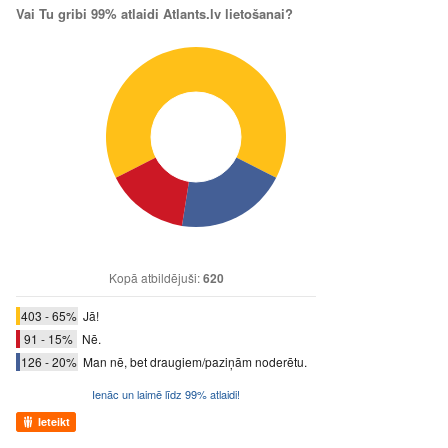
Vai Tu gribi 99% atlaidi Atlants.lv lietošanai?
Kopā atbildējuši:
620
403 - 65%
Jā!
91 - 15%
Nē.
126 - 20%
Man nē, bet draugiem/paziņām noderētu.
Ienāc un laimē līdz 99% atlaidi!
Ieteikt