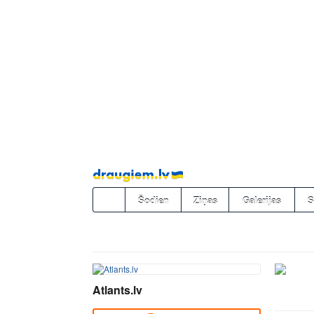
Pāriet
uz
saturu
Šodien
Ziņas
Galerijas
S
Atlants.lv