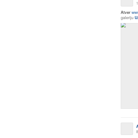
1
Atver
www
galeriju
U
A
8