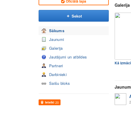
Oficiālā lapa
Galerija
Sekot
Sākums
Jaunumi
Galerija
Jautājumi un atbildes
Partneri
Darbinieki
Saišu bloks
Jaunum
2
Ieteikt
20