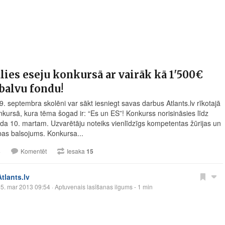
lies eseju konkursā ar vairāk kā 1'500€
 balvu fondu!
9. septembra skolēni var sākt iesniegt savas darbus
Atlants.lv
rīkotajā
nkursā, kura tēma šogad ir: “Es un ES”! Konkurss norisināsies līdz
da 10. martam. Uzvarētāju noteiks vienlīdzīgs kompetentas žūrijas un
bas balsojums. Konkursa...
3
Komentēt
Iesaka
15
Atlants.lv
5. mar 2013 09:54
· Aptuvenais lasīšanas ilgums - 1 min