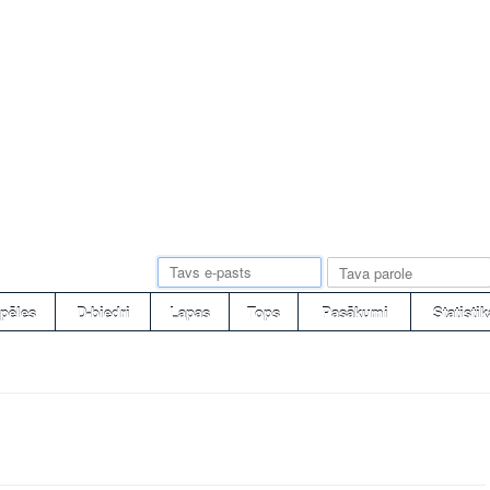
pēles
D-biedri
Lapas
Tops
Pasākumi
Statistik