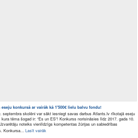
 eseju konkursā ar vairāk kā 1'500€ lielu balvu fondu!
. septembra skolēni var sākt iesniegt savas darbus Atlants.lv rīkotajā eseju
 kura tēma šogad ir: “Es un ES”! Konkurss norisināsies līdz 2017. gada 10.
zvarētāju noteiks vienlīdzīgs kompetentas žūrijas un sabiedrības
. Konkursa...
Lasīt vairāk