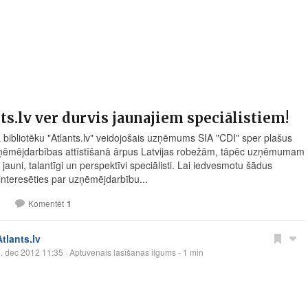
ts.lv ver durvis jaunajiem speciālistiem!
 bibliotēku "
Atlants.lv
" veidojošais uzņēmums SIA "CDI" sper plašus
ņēmējdarbības attīstīšanā ārpus Latvijas robežām, tāpēc uzņēmumam
 jauni, talantīgi un perspektīvi speciālisti. Lai iedvesmotu šādus
 interesēties par uzņēmējdarbību...
1
Komentēt
1
Atlants.lv
. dec 2012 11:35
· Aptuvenais lasīšanas ilgums - 1 min