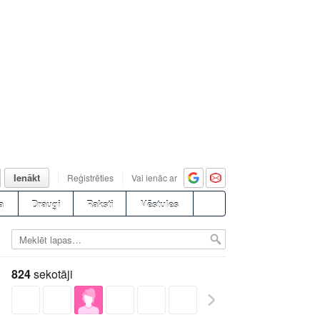
Ienākt
Reģistrēties
Vai ienāc ar
a
Draugi
Raksti
Vēstules
824
sekotāji