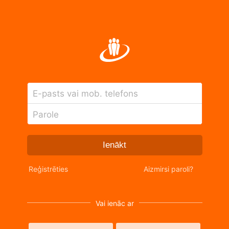
E-pasts vai mob. telefons
Parole
Ienākt
Reģistrēties
Aizmirsi paroli?
Vai ienāc ar