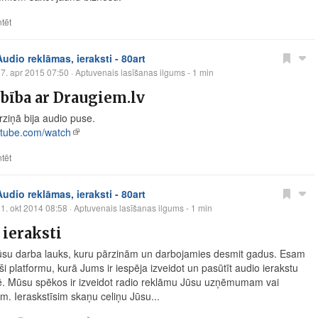
tēt
Audio reklāmas, ieraksti - 80art
7. apr 2015 07:50
· Aptuvenais lasīšanas ilgums - 1 min
bība ar Draugiem.lv
ziņā bija audio puse.
tube.com/watch
tēt
Audio reklāmas, ieraksti - 80art
1. okt 2014 08:58
· Aptuvenais lasīšanas ilgums - 1 min
 ieraksti
ūsu darba lauks, kuru pārzinām un darbojamies desmit gadus. Esam
ši platformu, kurā Jums ir iespēja izveidot un pasūtīt audio ierakstu
tē. Mūsu spēkos ir izveidot radio reklāmu Jūsu uzņēmumam vai
m. Ieraskstīsim skaņu celiņu Jūsu...