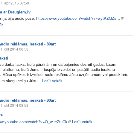
7. apr 2015 07:50
a ar Draugiem.lv
iņā bija audio puse.
https://www.youtube.com/watch?v=wytKZQZs…
rāk
udio reklāmas, ieraksti - 80art
1. okt 2014 08:58
aksti
su darba lauks, kuru pārzinām un darbojamies desmit gadus. Esam
ši platformu, kurā Jums ir iespēja izveidot un pasūtīt audio ierakstu
ē. Mūsu spēkos ir izveidot radio reklāmu Jūsu uzņēmumam vai produktam.
sim skaņu celiņu Jūsu...
Lasīt vairāk
udio reklāmas, ieraksti - 80art
1. okt 2014 08:58
bs
www.youtube.com/watch?v=O_wjteZtuCk
Lasīt vairāk