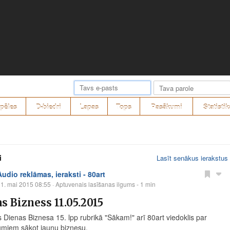
pēles
D-biedri
Lapas
Tops
Pasākumi
Statistik
i
Lasīt senākus ierakstus
Audio reklāmas, ieraksti - 80art
1. mai 2015 08:55
· Aptuvenais lasīšanas ilgums - 1 min
s Bizness 11.05.2015
 Dienas Biznesa​ 15. lpp rubrikā "Sākam!" arī 80art viedoklis par
jumiem sākot jaunu biznesu.