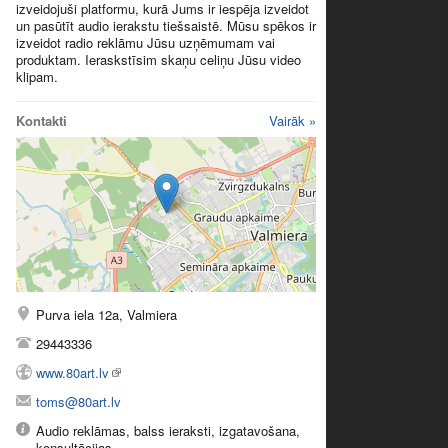
izveidojuši platformu, kurā Jums ir iespēja izveidot
un pasūtīt audio ierakstu tiešsaistē. Mūsu spēkos ir
izveidot radio reklāmu Jūsu uzņēmumam vai
produktam. Ieraskstīsim skaņu celiņu Jūsu video
klipam.
Kontakti
Vairāk »
Purva iela 12a, Valmiera
29443336
www.80art.lv
toms@80art.lv
Audio reklāmas, balss ieraksti, izgatavošana,
konsultācijas