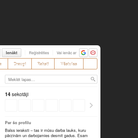
Ienākt
Reģistrēties
Vai ienāc ar
a
Draugi
Raksti
Vēstules
14
sekotāji
Par šo profilu
Balss ieraksti – tas ir mūsu darba lauks, kuru
pārzinām un darbojamies desmit gadus. Esam