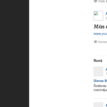
Patīk
2
Mūs 
www.you
Komen
Runā
A
1
Dienas B
Šodienas 
izaicināj
A