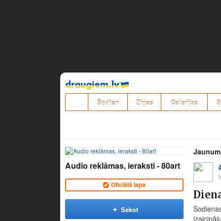
Pāriet
uz
saturu
Šodien
Ziņas
Galerijas
S
Jaunum
Audio reklāmas, ieraksti - 80art
1
Oficiālā lapa
Diena
Šodienas
Sekot
izaicinā