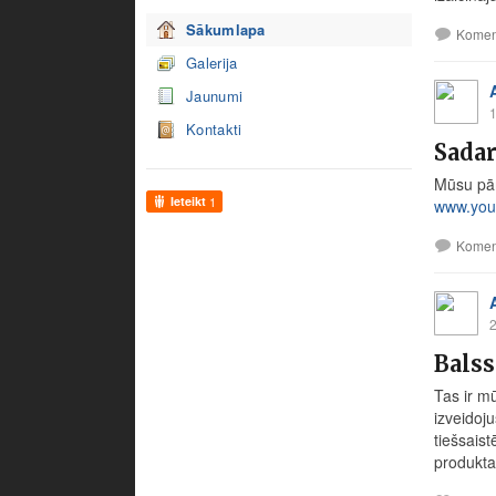
Sākumlapa
Komen
Galerija
Jaunumi
1
Kontakti
Sadar
Mūsu pār
Ieteikt
1
www.you
Komen
2
Balss
Tas ir m
izveidoju
tiešsais
produkta