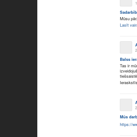
1
Sadarbīb
Mūsu pārz
Lasīt vai
A
2
Balss ier
Tas ir mū
izveidoju
tiešsaist
Ieraskstī
A
2
Mūs dar
https://