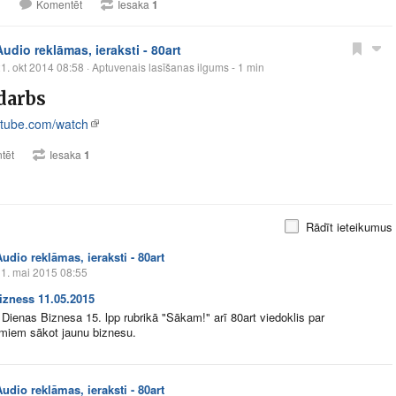
1
Komentēt
Iesaka
1
Audio reklāmas, ieraksti - 80art
1. okt 2014 08:58
· Aptuvenais lasīšanas ilgums - 1 min
darbs
tube.com/watch
tēt
Iesaka
1
Rādīt ieteikumus
udio reklāmas, ieraksti - 80art
1. mai 2015 08:55
izness 11.05.2015
Dienas Biznesa​ 15. lpp rubrikā "Sākam!" arī 80art viedoklis par
umiem sākot jaunu biznesu.
udio reklāmas, ieraksti - 80art