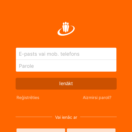
E-pasts vai mob. telefons
Parole
Ienākt
Reģistrēties
Aizmirsi paroli?
Vai ienāc ar