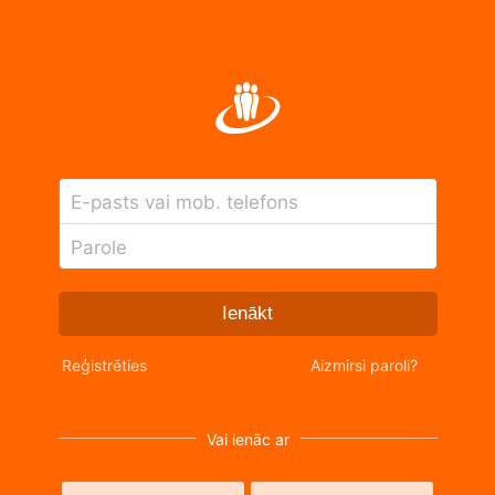
E-pasts vai mob. telefons
Parole
Ienākt
Reģistrēties
Aizmirsi paroli?
Vai ienāc ar