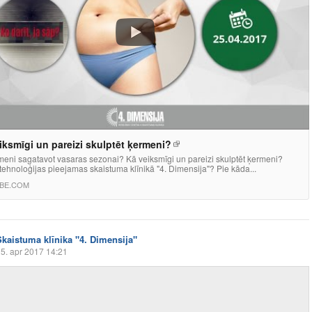
iksmīgi un pareizi skulptēt ķermeni?
meni sagatavot vasaras sezonai? Kā veiksmīgi un pareizi skulptēt ķermeni?
ehnoloģijas pieejamas skaistuma klīnikā "4. Dimensija"? Pie kāda...
BE.COM
Skaistuma klīnika "4. Dimensija"
5. apr 2017 14:21