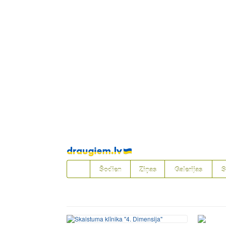
Pāriet
uz
saturu
Šodien
Ziņas
Galerijas
S