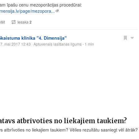
am īpašu cenu mezoporācijas procedūrai:
dimensija.lv/page/mezopora...
tēt
Iesaka
2
Skaistuma klīnika "4. Dimensija"
7. mai 2017 12:43
· Aptuvenais lasīšanas ilgums - 1 min
atavs atbrīvoties no liekajiem taukiem?
s atbrīvoties no liekajiem taukiem? Vēlies rezultātu sasniegt vēl ātrāk?