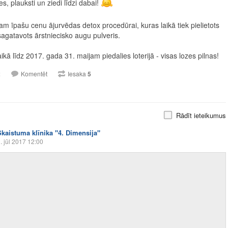
es, plauksti un ziedi līdzi dabai!
am īpašu cenu ājurvēdas detox procedūrai, kuras laikā tiek pielietots
sagatavots ārstniecisko augu pulveris.
aikā līdz 2017. gada 31. maijam piedalies loterijā - visas lozes pilnas!
2
Komentēt
Iesaka
5
Rādīt ieteikumus
Skaistuma klīnika "4. Dimensija"
. jūl 2017 12:00