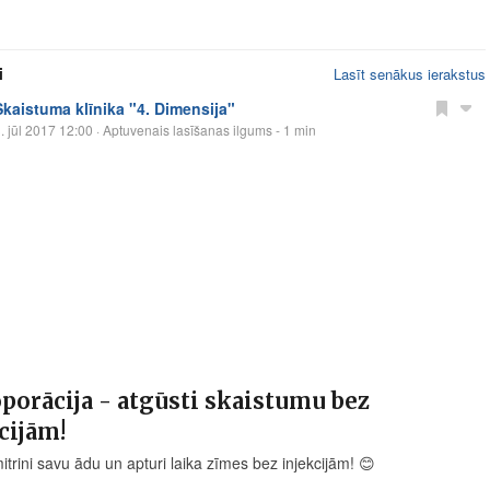
i
Lasīt senākus ierakstus
Skaistuma klīnika "4. Dimensija"
. jūl 2017 12:00
· Aptuvenais lasīšanas ilgums - 1 min
orācija - atgūsti skaistumu bez
cijām!
itrini savu ādu un apturi laika zīmes bez injekcijām!
😊