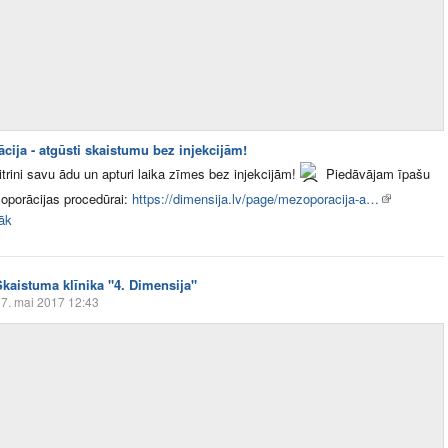
cija - atgūsti skaistumu bez injekcijām!
trini savu ādu un apturi laika zīmes bez injekcijām!
Piedāvājam īpašu
oporācijas procedūrai:
https://dimensija.lv/page/mezoporacija-a…
rāk
Skaistuma klīnika "4. Dimensija"
7. mai 2017 12:43