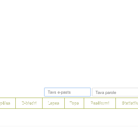
pēles
D-biedri
Lapas
Tops
Pasākumi
Statistik