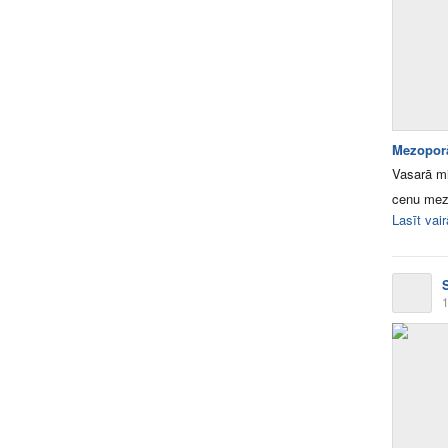
Mezoporā
Vasarā mi
cenu mez
Lasīt vai
1