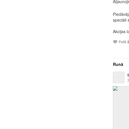
Atjaunoji
Piedāvāj
speciāli 
Akcijas l
Patīk
Runā
3