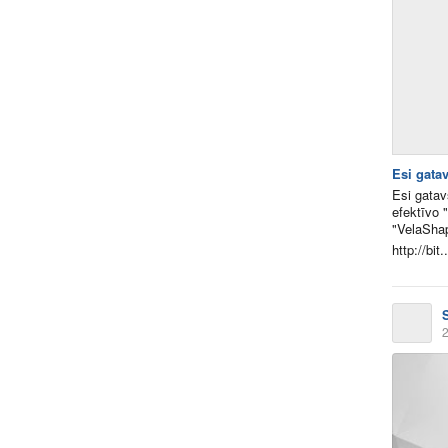
Esi gata
Esi gatav
efektīvo 
"VelaSha
http://bit..
2