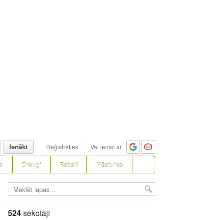
Ienākt
Reģistrēties
Vai ienāc ar
a
Draugi
Raksti
Vēstules
524
sekotāji