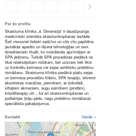
Par šo profilu
Skaistuma klīnika „4. Dimensija” ir daudzpusīga
medicīniski orientēta skaistumkopšanas iestāde.
Šeit vienuviet lieliski sadzīvo un cits citu papildina
jaunākās aparātu un lāzera tehnoloģijas un seni
dziednieciski rituāli, ko mūsdienās apzīmējam ar
SPA jēdzienu. Turklāt SPA procedūras piedāvā ne
tikai relaksējošam nolūkam, bet uzsvars tiek likts
uz konkrētu ķermeņa vai sejas estētisku problēmu
risināšanu. Skaistuma klīnika piedāvā plašu sejas
un ķermeņa procedūru klāstu, SPA terapiju, ietverot
eksotiskas masāžas, piemēram, ar šokolādi,
siltajiem akmeņiem, augu sainīšiem (pindām),
kristālterapiju utt.., kā arī skaistumkopšanas un
podiatrijas (kāju pēdu, nagu problēmu risināšana)
speciālista pakalpojumus.
Kontakti
Vairāk »