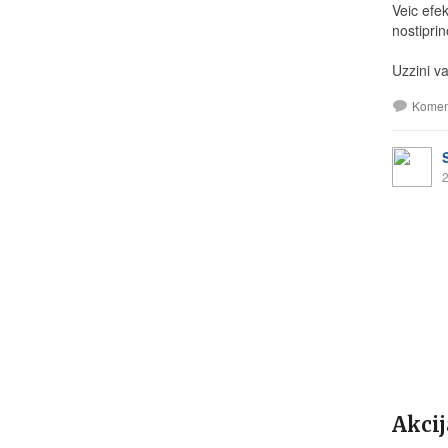
Veic efe
nostipri
Uzzini va
Komen
2
Akcij