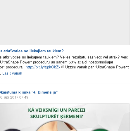
vs atbrīvoties no liekajiem taukiem?
s atbrīvoties no liekajiem taukiem? Vēlies rezultātu sasniegt vēl ātrāk? Veic
"UltraShape Power" procedūru un saņem 50% atlaidi nostiprinošajai
pe" procedūrai:
http://bit.ly/2pkObZx
Uzzini vairāk par "UltraShape Power":
.
Lasīt vairāk
Skaistuma klīnika "4. Dimensija"
6. apr 2017 07:49