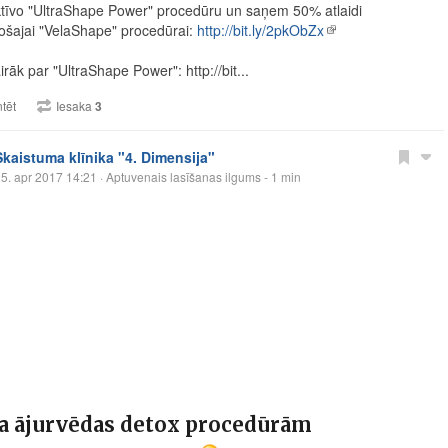
ktīvo "UltraShape Power" procedūru un saņem 50% atlaidi
nošajai "VelaShape" procedūrai:
http://bit.ly/2pkObZx
irāk par "UltraShape Power": http://bit...
tēt
Iesaka
3
Skaistuma klīnika "4. Dimensija"
5. apr 2017 14:21
· Aptuvenais lasīšanas ilgums - 1 min
a ājurvēdas detox procedūrām