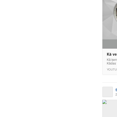
Kā ve
Kā ķer
Kādas t
YOUTU
2