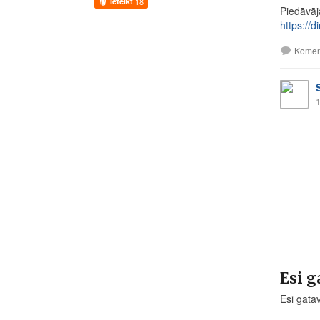
Ieteikt
18
Piedāvāj
https://
Komen
1
Esi g
Esi gatav