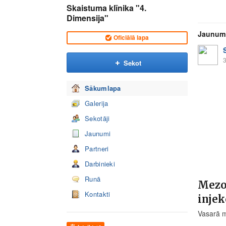
Skaistuma klīnika "4.
Dimensija"
Jaunum
Oficiālā lapa
3
Sekot
Sākumlapa
Galerija
Sekotāji
Jaunumi
Partneri
Darbinieki
Runā
Mezop
Kontakti
injek
Vasarā m