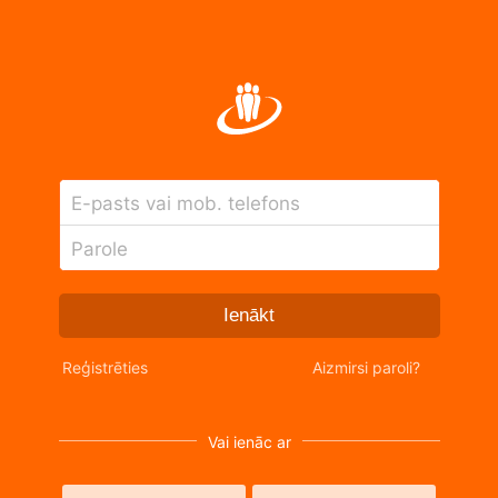
E-pasts vai mob. telefons
Parole
Ienākt
Reģistrēties
Aizmirsi paroli?
Vai ienāc ar