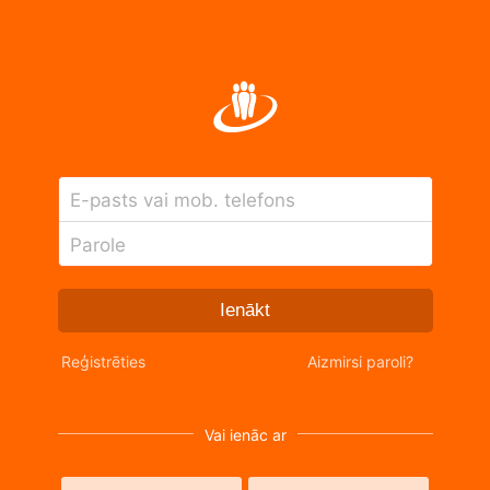
E-pasts vai mob. telefons
Parole
Ienākt
Reģistrēties
Aizmirsi paroli?
Vai ienāc ar