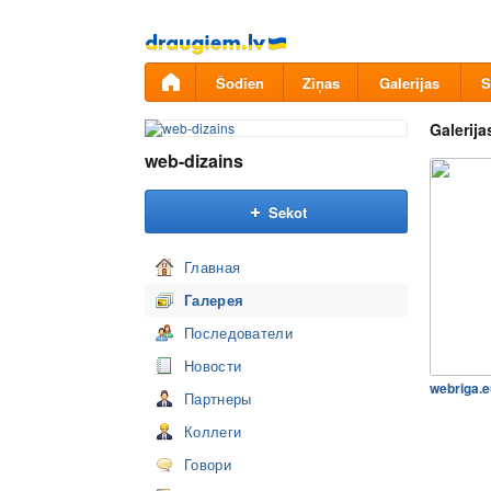
Pāriet
uz
saturu
Šodien
Ziņas
Galerijas
S
Galerija
web-dizains
Sekot
Главная
Галерея
Последователи
Новости
webriga.e
Партнеры
Коллеги
Говори