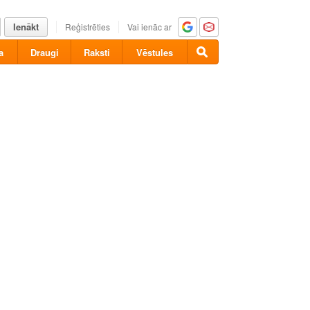
Ienākt
Reģistrēties
Vai ienāc ar
a
Draugi
Raksti
Vēstules