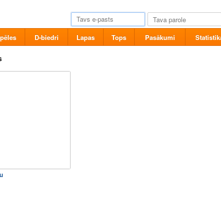
pēles
D-biedri
Lapas
Tops
Pasākumi
Statistik
s
u