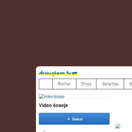
Pāriet
uz
saturu
Šodien
Ziņas
Galerijas
S
Video šoseja
Sekot