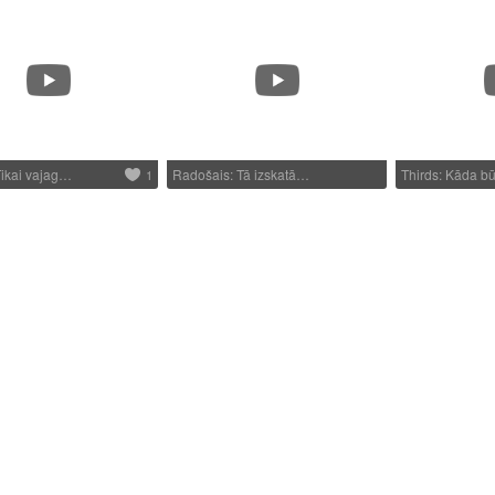
Tikai vajag…
Radošais: Tā izskatā…
Thirds: Kāda b
1