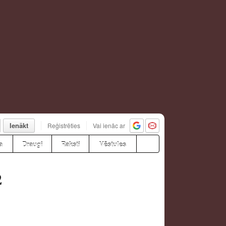
Ienākt
Reģistrēties
Vai ienāc ar
a
Draugi
Raksti
Vēstules
2