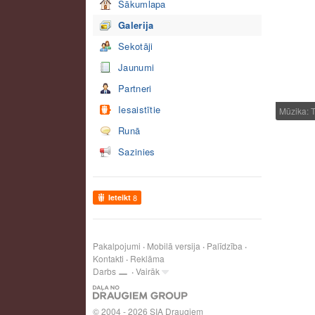
Sākumlapa
Galerija
Sekotāji
Jaunumi
Partneri
Iesaistītie
Mūzika: 
Runā
Sazinies
Ieteikt
8
Pakalpojumi
Mobilā versija
Palīdzība
Kontakti
Reklāma
Darbs
Vairāk
© 2004 - 2026 SIA Draugiem