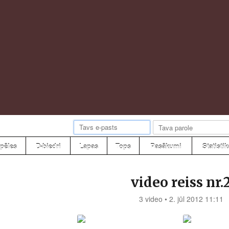
pēles
D-biedri
Lapas
Tops
Pasākumi
Statistik
video reiss nr.
3 video • 2. jūl 2012 11:11