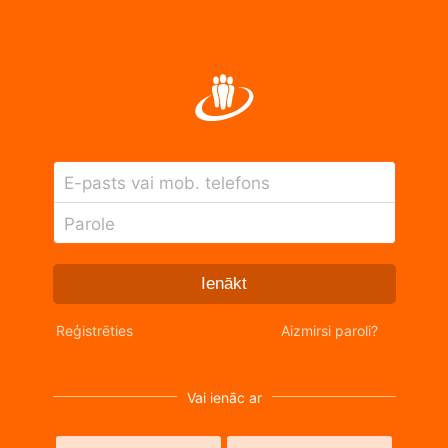
E-pasts vai mob. telefons
Parole
Ienākt
Reģistrēties
Aizmirsi paroli?
Vai ienāc ar