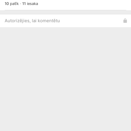
10
patīk
·
11
iesaka
Autorizējies, lai komentētu