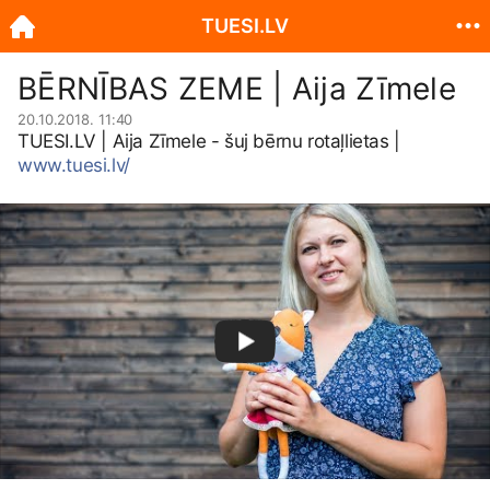
TUESI.LV
BĒRNĪBAS ZEME | Aija Zīmele
20.10.2018. 11:40
TUESI.LV
| Aija Zīmele - šuj bērnu rotaļlietas |
www.tuesi.lv/