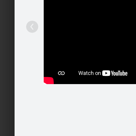
TUESI.LV
Ieteikt
251
Patīk
Pakalpojumi
Mobilā versija
Palīdzība
Kontakti
Reklāma
Darbs
Vairāk
© 2004 - 2026 SIA Draugiem