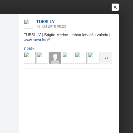
TUESI.LV
Ienākt
13. okt 2018 08:23
Reģistrēties
Vai ienāc ar
TUESI.LV
| Brigita Medne - māca latviešu valodu |
a
Draugi
Raksti
Vēstules
www.tuesi.lv/
7
patīk
ta Medne
+1