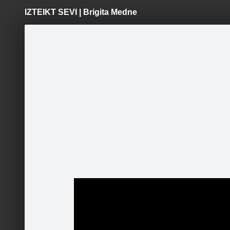
IZTEIKT SEVI | Brigita Medne
Pāriet
uz
saturu
Šodien
Ziņas
Galerijas
S
TUESI.LV
Oficiālā lapa
TUESI.LV
Sekot
TUESI.LV ievesmas video stāsti
TUESI.LV iedvesmas video
stāstu galerija
Draugi
TU ESI LATVIJA