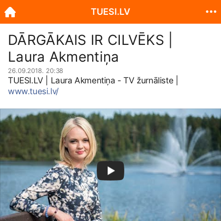
TUESI.LV
DĀRGĀKAIS IR CILVĒKS |
Laura Akmentiņa
26.09.2018. 20:38
TUESI.LV
| Laura Akmentiņa - TV žurnāliste |
www.tuesi.lv/