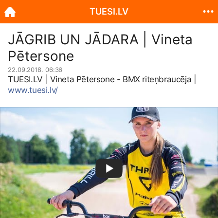
TUESI.LV
JĀGRIB UN JĀDARA | Vineta
Pētersone
22.09.2018. 06:36
TUESI.LV
| Vineta Pētersone - BMX riteņbraucēja |
www.tuesi.lv/