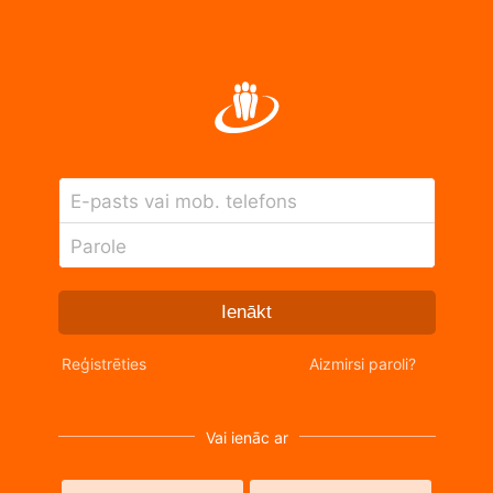
E-pasts vai mob. telefons
Parole
Ienākt
Reģistrēties
Aizmirsi paroli?
Vai ienāc ar