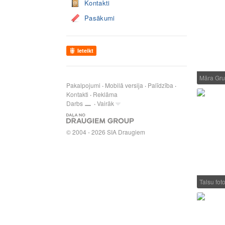
Kontakti
Pasākumi
Ieteikt
Māra Gru
Pakalpojumi
Mobilā versija
Palīdzība
Kontakti
Reklāma
Darbs
Vairāk
© 2004 - 2026 SIA Draugiem
Talsu fot