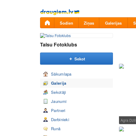
Pāriet
uz
saturu
Šodien
Ziņas
Galerijas
S
Talsu Fotoklubs
Sekot
Sākumlapa
Galerija
Sekotāji
Jaunumi
Partneri
Darbinieki
Agra Dzi
Runā