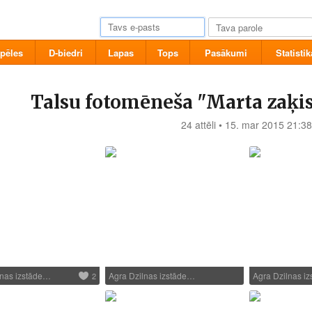
pēles
D-biedri
Lapas
Tops
Pasākumi
Statistik
Talsu fotomēneša "Marta zaķis
24 attēli • 15. mar 2015 21:38
lnas izstāde…
Agra Dzilnas izstāde…
Agra Dzilnas i
2