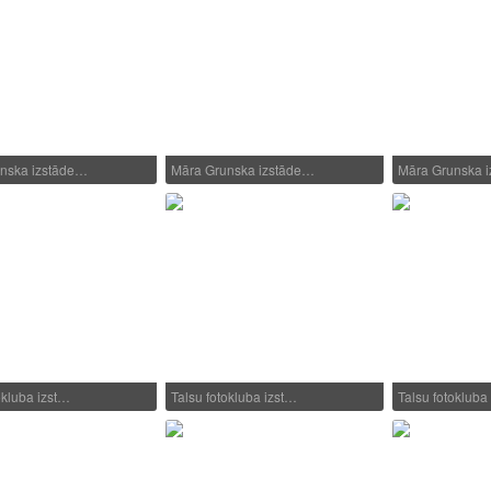
nska izstāde…
Māra Grunska izstāde…
Māra Grunska 
okluba izst…
Talsu fotokluba izst…
Talsu fotokluba