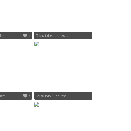
 izst…
Talsu fotokluba izst…
1
 izst…
Talsu fotokluba izst…
1