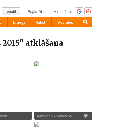
Ienākt
Reģistrēties
Vai ienāc ar
a
Draugi
Raksti
Vēstules
 2015" atklāšana
zstāde…
Sākas gatavošanās pā…
1