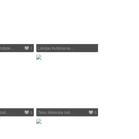
izstāde…
Latvijas Kultūras ko…
1
 izst…
Talsu fotokluba izst…
2
5