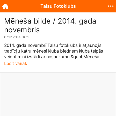
Talsu Fotoklubs
Mēneša bilde / 2014. gada
novembris
07.12.2014. 16:15
2014. gada novembrī Talsu fotoklubs ir atjaunojis
tradīciju katru mēnesi kluba biedriem kluba telpās
veidot mini izstādi ar nosaukumu &quot;Mēneša
bilde&quot;, kurā katrs biedrs izstāda savu fotogrāfiju.
Lasīt vairāk
Un kat