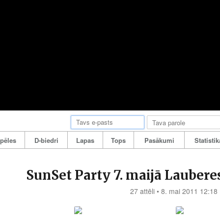
pēles
D-biedri
Lapas
Tops
Pasākumi
Statistik
SunSet Party 7. maijā Lauber
27 attēli • 8. mai 2011 12:18