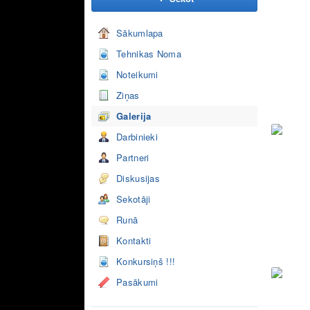
Sākumlapa
Tehnikas Noma
Noteikumi
Ziņas
Galerija
Darbinieki
Partneri
Diskusijas
Sekotāji
Runā
Kontakti
Konkursiņš !!!
Pasākumi