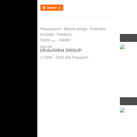
Ieteikt
23
Pakalpojumi
Mobilā versija
Palīdzība
Kontakti
Reklāma
Darbs
Vairāk
© 2004 - 2026 SIA Draugiem