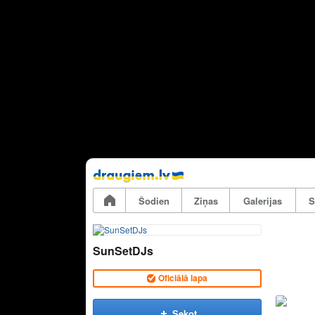
Pāriet
uz
saturu
Šodien
Ziņas
Galerijas
S
SunSetDJs
Oficiālā lapa
Sekot