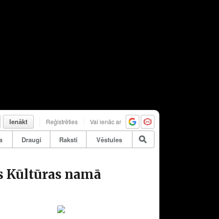
Ienākt
Reģistrēties
Vai ienāc ar
a
Draugi
Raksti
Vēstules
es Kūltūras namā