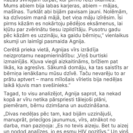
Mums abiem bija labas karjeras, abiem – mājas, 
mašīnas. Turklāt abi bijām pavisam jauni. Nolēmām, 
ka dzīvosim manā mājā, bet viņa māju izīrēsim. Īsi 
pirms kāzām es nokārtoju pēdējos eksāmenus, lai 
kļūtu par zvērinātu tiesu izpildītāju. Pusotru gadu 
pēc kāzām es uzzināju, ka gaidu bērniņu,” vienlaikus 
skumji un laimīgi pasmaida Agnija.
Cerētā prieka vietā, Agnijas vīrs izrādīja 
neizprotamu neapmierinātību: „Viņš burtiski 
izmainījās. Kļuva viegli aizkaitināms, brīžiem pat 
likās, ka agresīvs. Sākumā domāju, ka tas saistīts ar 
bērniņa ienākšanu mūsu dzīvē. Taču nevarēju to ar 
prātu aptvert – mans mīlošais vīrietis bija nedēļas 
laikā kļuvis man svešinieks.”
Tagad, to visu analizējot, Agnija saprot, ka nekad 
kopā ar vīru netika pārspriesti tālejoši plāni, 
piemēram, bērnu dzimšana un audzināšana.
„Divas nedēļas pēc tam, kad bijām uzzinājuši, 
manuprāt, priecīgos jaunumus, vīrs, atnākot no 
darba, man paziņoja: „Es no tevis aizeju. Bet tu aizej 
un nodod analīzes, jo es esmu HIV pozitīvs.” Un viņš 