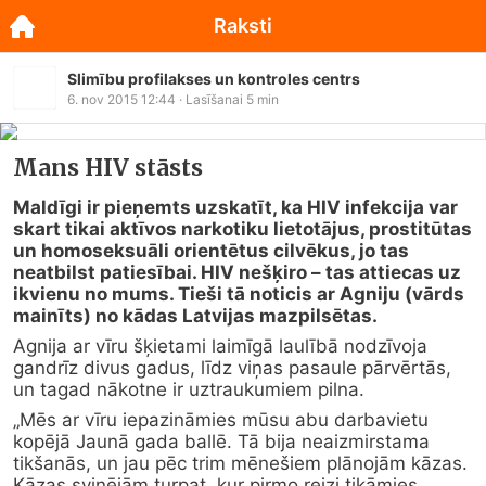
Raksti
Slimību profilakses un kontroles centrs
6. nov 2015 12:44
· Lasīšanai
5
min
Mans HIV stāsts
Maldīgi ir pieņemts uzskatīt, ka HIV infekcija var 
skart tikai aktīvos narkotiku lietotājus, prostitūtas 
un homoseksuāli orientētus cilvēkus, jo tas 
neatbilst patiesībai. HIV nešķiro – tas attiecas uz 
ikvienu no mums. Tieši tā noticis ar Agniju (vārds 
mainīts) no kādas Latvijas mazpilsētas.
Agnija ar vīru šķietami laimīgā laulībā nodzīvoja 
gandrīz divus gadus, līdz viņas pasaule pārvērtās, 
un tagad nākotne ir uztraukumiem pilna.
„Mēs ar vīru iepazināmies mūsu abu darbavietu 
kopējā Jaunā gada ballē. Tā bija neaizmirstama 
tikšanās, un jau pēc trim mēnešiem plānojām kāzas. 
Kāzas svinējām turpat, kur pirmo reizi tikāmies. 