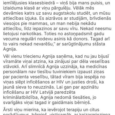
iemīlējusies klasesbiedrā – viņš bija mans puisis, un 
izlaiduma klasē ar viņu pārgulēju. Vēlāk mēs 
devāmies katrs uz savu augstskolu studēt, un mūsu 
attiecības izjuka. Es aizrāvos ar studijām, brīvdienās 
viesojos pie mammas, un man nebija nekādu 
attiecību, līdz iepazinos ar savu vīru. Nekad neesmu 
lietojusi narkotikas. Toties no astoņpadsmit gadu 
vecuma regulāri nodevu asinis kā donors. Tagad arī 
to vairs nekad nevarēšu,” ar sarūgtinājumu stāsta 
Agnija.
Vēl vienu triecienu Agnija saņēma, kad nu jau bijusī 
vīramāte viņai atzina, ka zinājusi par dēla veselības 
stāvokli. Arī slimnīcā Agnija uzzināja, ka medicīnas 
personālam nav tiesību tuviniekiem izpaust ziņas 
par pacienta veselību, tātad vīram bija iespēja no 
viņas slēpt inficēšanos ar HIV un justies droši, ka 
jaunā sieva to neuzzinās. Lai gan par apzinātu 
inficēšanu ar HIV Latvijā paredzēta 
kriminālatbildība, Agnija nedomā tiesāties, jo 
svarīgāks viņai tagad ir gaidāmais bērniņš.
Ārsti viņu mierina, ka ievērojot terapiju un citus 
norādījumus, bērniņš, visticamāk, ar ķeizargrieziena 