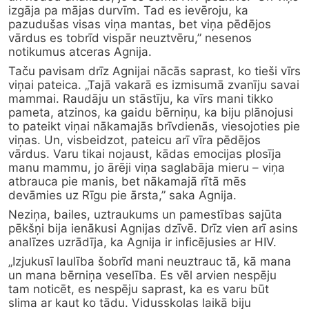
izgāja pa mājas durvīm. Tad es ievēroju, ka 
pazudušas visas viņa mantas, bet viņa pēdējos 
vārdus es tobrīd vispār neuztvēru,” nesenos 
notikumus atceras Agnija.
Taču pavisam drīz Agnijai nācās saprast, ko tieši vīrs 
viņai pateica. „Tajā vakarā es izmisumā zvanīju savai 
mammai. Raudāju un stāstīju, ka vīrs mani tikko 
pameta, atzinos, ka gaidu bērniņu, ka biju plānojusi 
to pateikt viņai nākamajās brīvdienās, viesojoties pie 
viņas. Un, visbeidzot, pateicu arī vīra pēdējos 
vārdus. Varu tikai nojaust, kādas emocijas plosīja 
manu mammu, jo ārēji viņa saglabāja mieru – viņa 
atbrauca pie manis, bet nākamajā rītā mēs 
devāmies uz Rīgu pie ārsta,” saka Agnija.
Neziņa, bailes, uztraukums un pamestības sajūta 
pēkšņi bija ienākusi Agnijas dzīvē. Drīz vien arī asins 
analīzes uzrādīja, ka Agnija ir inficējusies ar HIV.
„Izjukusī laulība šobrīd mani neuztrauc tā, kā mana 
un mana bērniņa veselība. Es vēl arvien nespēju 
tam noticēt, es nespēju saprast, ka es varu būt 
slima ar kaut ko tādu. Vidusskolas laikā biju 