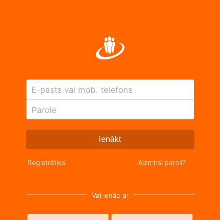
E-pasts vai mob. telefons
Parole
Ienākt
Reģistrēties
Aizmirsi paroli?
Vai ienāc ar